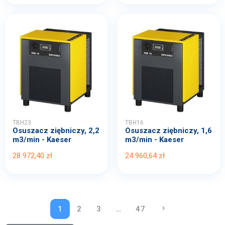
TBH23
TBH16
Osuszacz ziębniczy, 2,2
Osuszacz ziębniczy, 1,6
m3/min - Kaeser
m3/min - Kaeser
28 972,40 zł
24 960,64 zł
1
2
3
…
47
keyboard_arrow_right
NASTĘPNY