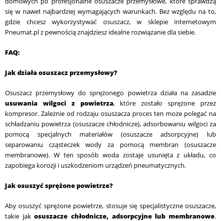
domowych po profesjonalne osuszacze przemysłowe, które sprawdzą
się w nawet najbardziej wymagających warunkach. Bez względu na to,
gdzie chcesz wykorzystywać osuszacz, w sklepie internetowym
Pneumat.pl z pewnością znajdziesz idealne rozwiązanie dla siebie.
FAQ:
Jak działa osuszacz przemysłowy?
Osuszacz przemysłowy do sprężonego powietrza działa na zasadzie
usuwania wilgoci z powietrza
, które zostało sprężone przez
kompresor. Zależnie od rodzaju osuszacza proces ten może polegać na
schładzaniu powietrza (osuszacze chłodnicze), adsorbowaniu wilgoci za
pomocą specjalnych materiałów (osuszacze adsorpcyjne) lub
separowaniu cząsteczek wody za pomocą membran (osuszacze
membranowe). W ten sposób woda zostaje usunięta z układu, co
zapobiega korozji i uszkodzeniom urządzeń pneumatycznych.
Jak osuszyć sprężone powietrze?
Aby osuszyć sprężone powietrze, stosuje się specjalistyczne osuszacze,
takie jak
osuszacze chłodnicze, adsorpcyjne lub membranowe
.