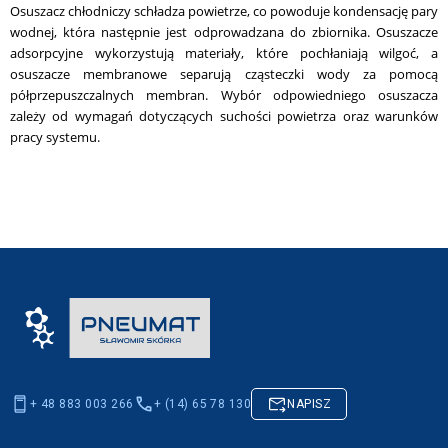
Osuszacz chłodniczy schładza powietrze, co powoduje kondensację pary
wodnej, która następnie jest odprowadzana do zbiornika. Osuszacze
adsorpcyjne wykorzystują materiały, które pochłaniają wilgoć, a
osuszacze membranowe separują cząsteczki wody za pomocą
półprzepuszczalnych membran. Wybór odpowiedniego osuszacza
zależy od wymagań dotyczących suchości powietrza oraz warunków
pracy systemu.
+ 48 883 003 266
+ (14) 65 78 130
NAPISZ