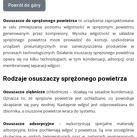
Powrót do góry
Osuszacze do sprężonego powietrza
to urządzenia zaprojektowane
w celu zmniejszania poziomu wilgotności w sprężonym powietrzu
generowanym przez kompresory. Wysoka wilgotność w układzie
sprężonego powietrza może prowadzić do korozji, uszkodzenia
urządzeń pneumatycznych oraz zanieczyszczenia produktów w
procesach technologicznych. Działanie osuszaczy sprężonego powietrza
opiera się na kilku technologiach, w tym kondensacji, adsorpcji oraz
membranowej separacji wilgoci.
Rodzaje osuszaczy sprężonego powietrza
Osuszacze ziębnicze
(chłodnicze) – działają na zasadzie kondensacji.
Oznacza to, że sprężone powietrze jest ochładzane, co powoduje
skraplanie się pary wodnej. Następnie wilgoć jest odprowadzana do
zbiornika, a osuszone powietrze wraca do systemu.
Osuszacze adsorpcyjne
– wykorzystują specjalne materiały
adsorpcyjne, które pochłaniają wilgoć z powietrza. Są one szczególnie
skuteczne w niskich temperaturach oraz w zadaniach wymagających