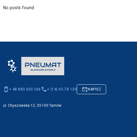
No posts found
+ 48 883 003 266
+ (14) 65 78 130
NAPISZ
ul. Chyszowska 12, 33-100 Tarnów