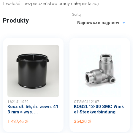
trwałość i bezpieczeństwo pracy całej instalacji.
Sortuj
Produkty
1A21411020
OT-SMC112107
Kosz dł. 56, śr. zewn. 41
KQG2L13-00 SMC Wink
3 mm × wys. ...
el-Steckverbindung
1 487,46 zł
354,20 zł