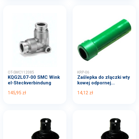
OT-SMC112085
KRP-06
KQG2L07-00 SMC Wink
Zaślepka do złączki wty
el-Steckverbindung
kowej odpornej...
145,95 zł
14,12 zł