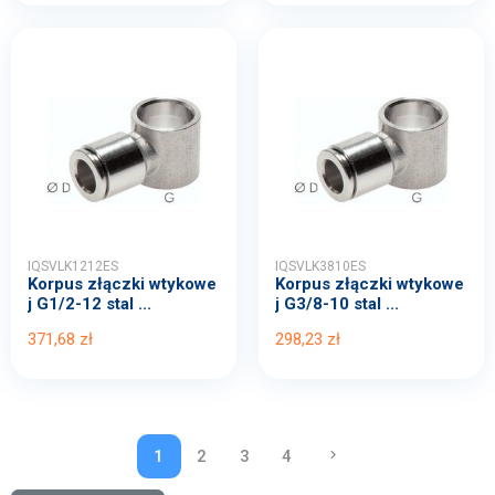
IQSVLK1212ES
IQSVLK3810ES
Korpus złączki wtykowe
Korpus złączki wtykowe
j G1/2-12 stal ...
j G3/8-10 stal ...
371,68 zł
298,23 zł
1
2
3
4
keyboard_arrow_right
NASTĘPNY