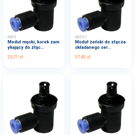
KBP2
KBD2-1
Moduł męski, korek zam
Moduł żeński do złącza
ykający do złąc...
składanego ser...
25,71 zł
57,43 zł