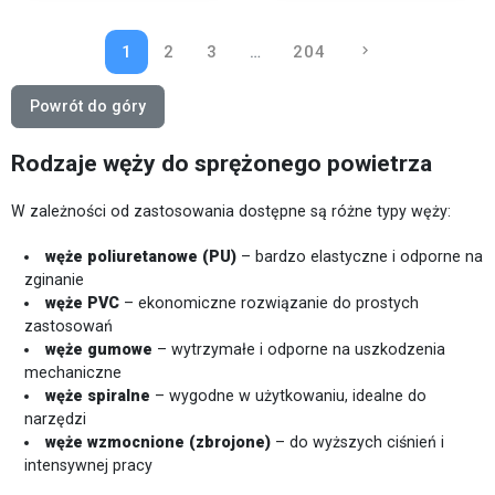
1
2
3
…
204
keyboard_arrow_right
NASTĘPNY
Powrót do góry
Rodzaje węży do sprężonego powietrza
W zależności od zastosowania dostępne są różne typy węży:
węże poliuretanowe (PU)
– bardzo elastyczne i odporne na
zginanie
węże PVC
– ekonomiczne rozwiązanie do prostych
zastosowań
węże gumowe
– wytrzymałe i odporne na uszkodzenia
mechaniczne
węże spiralne
– wygodne w użytkowaniu, idealne do
narzędzi
węże wzmocnione (zbrojone)
– do wyższych ciśnień i
intensywnej pracy