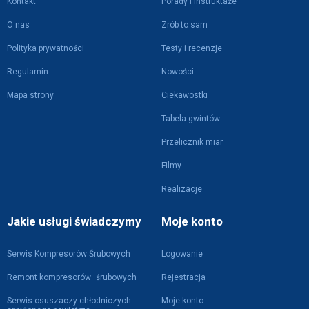
Kontakt
Porady i instruktaże
O nas
Zrób to sam
Polityka prywatności
Testy i recenzje
Regulamin
Nowości
Mapa strony
Ciekawostki
Tabela gwintów
Przelicznik miar
Filmy
Realizacje
Jakie usługi świadczymy
Moje konto
Serwis Kompresorów Śrubowych
Logowanie
Remont kompresorów śrubowych
Rejestracja
Serwis osuszaczy chłodniczych
Moje konto