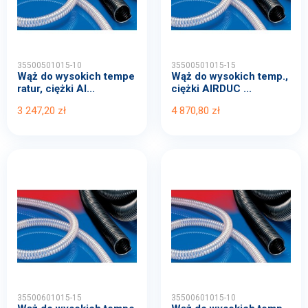
35500501015-10
35500501015-15
Wąż do wysokich tempe
Wąż do wysokich temp.,
ratur, ciężki AI...
ciężki AIRDUC ...
3 247,20 zł
4 870,80 zł
35500601015-15
35500601015-10