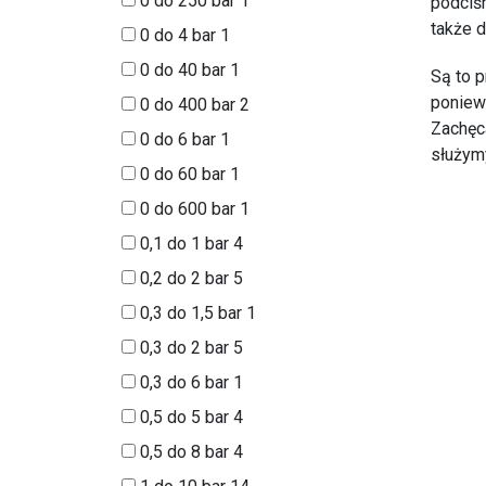
0 do 250 bar
1
podciśn
także 
0 do 4 bar
1
0 do 40 bar
1
Są to p
poniew
0 do 400 bar
2
Zachęc
0 do 6 bar
1
służym
0 do 60 bar
1
0 do 600 bar
1
0,1 do 1 bar
4
0,2 do 2 bar
5
0,3 do 1,5 bar
1
0,3 do 2 bar
5
0,3 do 6 bar
1
0,5 do 5 bar
4
0,5 do 8 bar
4