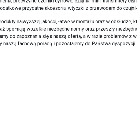
ienia, precyzyjne czujniki cyfrowe, czujniki mini, transmitery ciś
dodatkowe przydatne akcesoria: wtyczki z przewodem do czujnik
rodukty najwyższej jakości, łatwe w montażu oraz w obsłudze, k
aż spełniają wszelkie niezbędne normy oraz przeszły niezbędn
amy do zapoznania się a naszą ofertą, a w razie problemów z wy
y naszą fachową poradą i pozostajemy do Państwa dyspozycji.