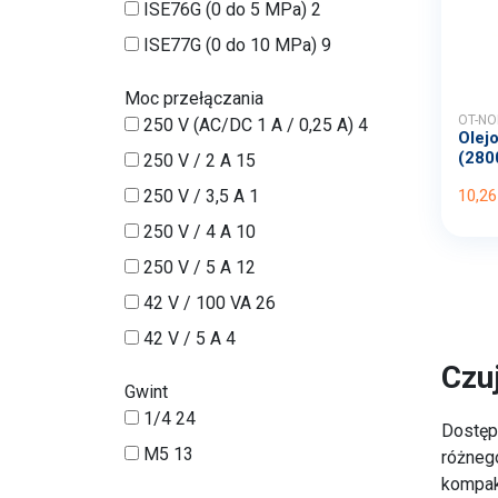
ISE76G (0 do 5 MPa)
2
ISE77G (0 do 10 MPa)
9
Moc przełączania
OT-NO
250 V (AC/DC 1 A / 0,25 A)
4
Olej
(280
250 V / 2 A
15
250 V / 3,5 A
1
10,26
250 V / 4 A
10
250 V / 5 A
12
42 V / 100 VA
26
42 V / 5 A
4
Czuj
Gwint
1/4
24
Dostęp
M5
13
różnego
kompak