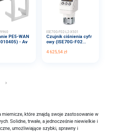
9960
ISE70G-F02-L2-X501
nie PE5-WAN
Czujnik ciśnienia cyfr
010405) - Av
owy (ISE70G-F02...
4 625,54 zł
keyboard_arrow_right
NASTĘPNY
 miernicze, które znajdą swoje zastosowanie w
ch. Solidne, trwałe, a jednocześnie niewielkie i
czne, umożliwiające szybki, sprawny i