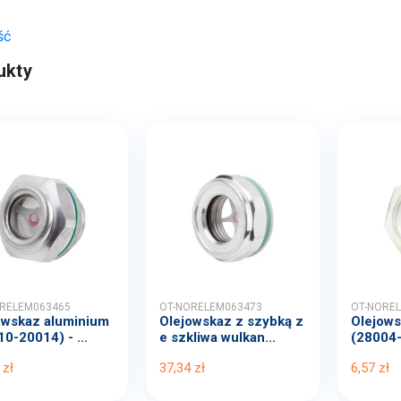
ść
ukty
RELEM063465
OT-NORELEM063473
OT-NORE
owskaz aluminium
Olejowskaz z szybką z
Olejows
0-20014) - ...
e szkliwa wulkan...
(28004-
 zł
37,34 zł
6,57 zł