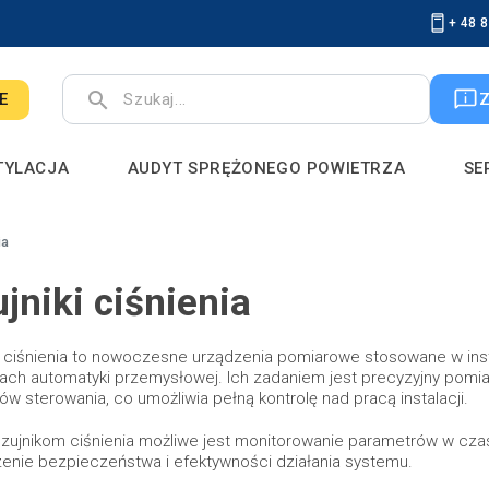
+ 48 
search
E
TYLACJA
AUDYT SPRĘŻONEGO POWIETRZA
SE
ia
jniki ciśnienia
i ciśnienia to nowoczesne urządzenia pomiarowe stosowane w ins
ch automatyki przemysłowej. Ich zadaniem jest precyzyjny pomiar
w sterowania, co umożliwia pełną kontrolę nad pracą instalacji.
czujnikom ciśnienia możliwe jest monitorowanie parametrów w cz
enie bezpieczeństwa i efektywności działania systemu.