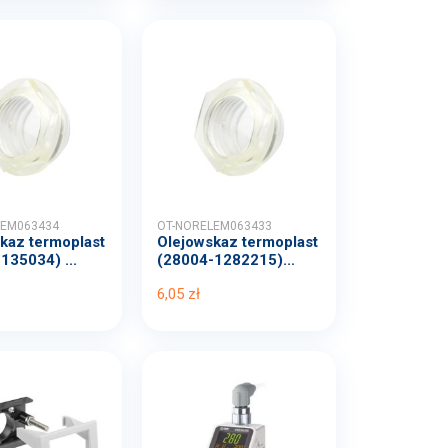
LEM063434
OT-NORELEM063433
kaz termoplast
Olejowskaz termoplast
135034) ...
(28004-1282215)...
6,05 zł