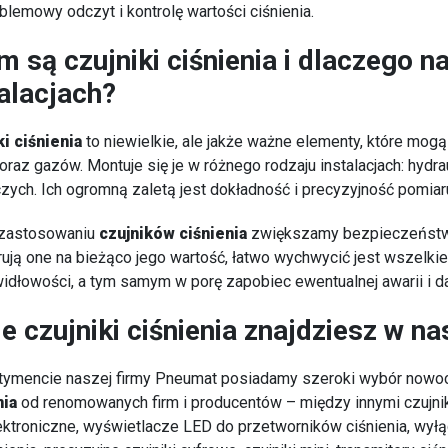
lemowy odczyt i kontrolę wartości ciśnienia.
m są czujniki ciśnienia i dlaczego 
talacjach?
ki ciśnienia
to niewielkie, ale jakże ważne elementy, które mo
oraz gazów. Montuje się je w różnego rodzaju instalacjach: hydr
ych. Ich ogromną zaletą jest dokładność i precyzyjność pomiaru
 zastosowaniu
czujników ciśnienia
zwiększamy bezpieczeństwo 
rują one na bieżąco jego wartość, łatwo wychwycić jest wszelki
widłowości, a tym samym w porę zapobiec ewentualnej awarii i 
ie czujniki ciśnienia znajdziesz w 
tymencie naszej firmy Pneumat posiadamy szeroki wybór nowo
nia
od renomowanych firm i producentów – między innymi czujnik
ktroniczne, wyświetlacze LED do przetworników ciśnienia, wyłą