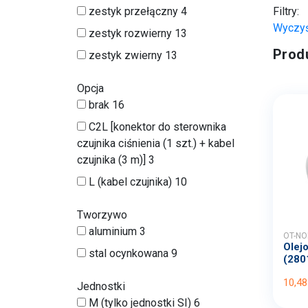
zestyk przełączny
4
Filtry:
Wyczy
zestyk rozwierny
13
Prod
zestyk zwierny
13
Opcja
brak
16
C2L [konektor do sterownika
czujnika ciśnienia (1 szt.) + kabel
czujnika (3 m)]
3
L (kabel czujnika)
10
Tworzywo
aluminium
3
OT-NO
Olej
stal ocynkowana
9
(2801
10,48
Jednostki
M (tylko jednostki SI)
6