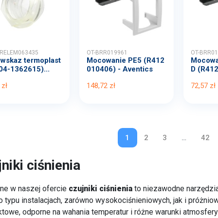
RELEM063435
OT-BRR019961
OT-BRR01
owskaz termoplast
Mocowanie PE5 (R412
Mocowa
04-1362615)...
010406) - Aventics
D (R412
e...
 zł
148,72 zł
72,57 zł
1
2
3
…
42
niki ciśnienia
ne w naszej ofercie
czujniki ciśnienia
to niezawodne narzędzia
 typu instalacjach, zarówno wysokociśnieniowych, jak i próżniowy
towe, odporne na wahania temperatur i różne warunki atmosfery