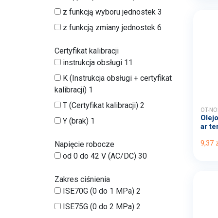
z funkcją wyboru jednostek
3
z funkcją zmiany jednostek
6
Certyfikat kalibracji
instrukcja obsługi
11
K (Instrukcja obsługi + certyfikat
kalibracji)
1
T (Certyfikat kalibracji)
2
OT-NO
Olej
Y (brak)
1
ar te
9,37 
Napięcie robocze
od 0 do 42 V (AC/DC)
30
Zakres ciśnienia
ISE70G (0 do 1 MPa)
2
ISE75G (0 do 2 MPa)
2