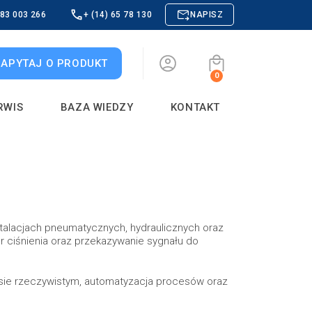
883 003 266
+ (14) 65 78 130
NAPISZ
ZAPYTAJ O PRODUKT
0
RWIS
BAZA WIEDZY
KONTAKT
talacjach pneumatycznych, hydraulicznych oraz
 ciśnienia oraz przekazywanie sygnału do
asie rzeczywistym, automatyzacja procesów oraz