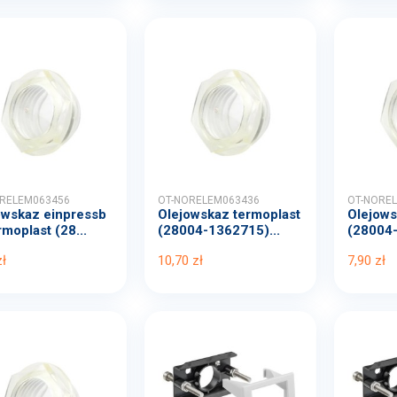
RELEM063456
OT-NORELEM063436
OT-NORE
owskaz einpressb
Olejowskaz termoplast
Olejows
rmoplast (28...
(28004-1362715)...
(28004-
zł
10,70 zł
7,90 zł