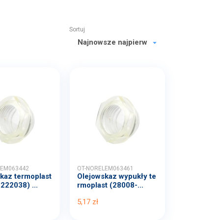
Sortuj
LEM063442
OT-NORELEM063461
kaz termoplast
Olejowskaz wypukły te
222038) ...
rmoplast (28008-...
5,17 zł