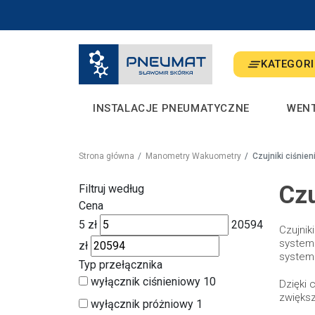
KATEGORI
INSTALACJE PNEUMATYCZNE
WEN
Strona główna
Manometry Wakuometry
Czujniki ciśnien
Czu
Filtruj według
Cena
5
zł
20594
Czujnik
systema
zł
systemó
Typ przełącznika
wyłącznik ciśnieniowy
10
Dzięki 
zwiększ
wyłącznik próżniowy
1