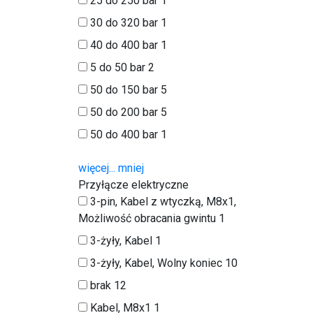
25 do 250 bar
1
30 do 320 bar
1
40 do 400 bar
1
5 do 50 bar
2
50 do 150 bar
5
50 do 200 bar
5
50 do 400 bar
1
więcej...
mniej
Przyłącze elektryczne
3-pin, Kabel z wtyczką, M8x1,
Możliwość obracania gwintu
1
3-żyły, Kabel
1
3-żyły, Kabel, Wolny koniec
10
brak
12
Kabel, M8x1
1