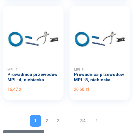
MPL-4
MPL-8
Prowadnica przewodów
Prowadnica przewodów
MPL-4, niebieska...
MPL-8, niebieska...
16,47 zł
20,60 zł
1
2
3
…
34
keyboard_arrow_right
NASTĘPNY