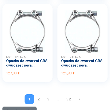
SSBP185ES2A
SSBP171ES2A
Opaska do sworzni GBS,
Opaska do sworzni GBS,
dwuczęściowa, ...
dwuczęściowa, ...
127,00 zł
125,93 zł
1
2
3
…
32
keyboard_arrow_right
NASTĘPNY