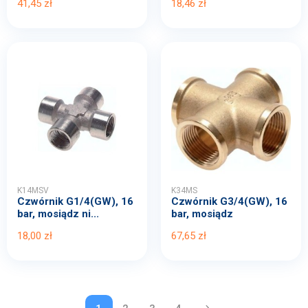
41,45 zł
18,46 zł
K14MSV
K34MS
Czwórnik G1/4(GW), 16
Czwórnik G3/4(GW), 16
bar, mosiądz ni...
bar, mosiądz
18,00 zł
67,65 zł
keyboard_arrow_right