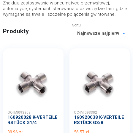
Znajdują zastosowanie w pneumatyce przemysłowej,
automatyce, systemach sterowania oraz wszędzie tam, gdzie
wymagane są trwałe i szczelne połączenia gwintowane.
Sortuj
Produkty
OC-IMI093303
OC-IMI093302
160920028 K-VERTEILE
160920038 K-VERTEILE
RSTÜCK G1/4
RSTÜCK G3/8
39,96 zł
56,57 zł