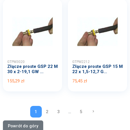
GTPM3020
GTPM2212
Złącze proste GSP 22 M
Złącze proste GSP 15 M
30 x 2-19,1 GW ...
22 x 1,5-12,7 G...
155,29 zł
75,45 zł
1
2
3
…
5
keyboard_arrow_right
NASTĘPNY
Powrót do góry