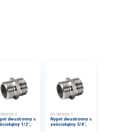
-SN009510
OC-SN009511
pel dwustronny s
Nypel dwustronny s
ściokątny 1/2",
ześciokątny 3/4",
.
4...