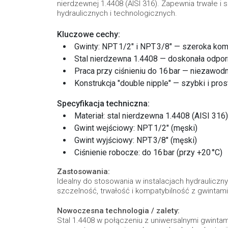
nierdzewnej 1.4408 (AISI 316). Zapewnia trwałe i
hydraulicznych i technologicznych.
Kluczowe cechy:
Gwinty: NPT 1/2″ i NPT 3/8″ — szeroka ko
Stal nierdzewna 1.4408 — doskonała odporno
Praca przy ciśnieniu do 16 bar — niezaw
Konstrukcja "double nipple" — szybki i p
Specyfikacja techniczna:
Materiał: stal nierdzewna 1.4408 (AISI 316)
Gwint wejściowy: NPT 1/2″ (męski)
Gwint wyjściowy: NPT 3/8″ (męski)
Ciśnienie robocze: do 16 bar (przy +20 °C)
Zastosowania:
Idealny do stosowania w instalacjach hydrauliczn
szczelność, trwałość i kompatybilność z gwintami
Nowoczesna technologia / zalety:
Stal 1.4408 w połączeniu z uniwersalnymi gwinta