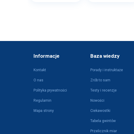
Informacje
Baza wiedzy
Kontakt
Porady i instruktaże
O nas
Zrób to sam
Polityka prywatności
Testy i recenzje
Regulamin
Nowości
Mapa strony
Ciekawostki
Tabela gwintów
Przelicznik miar