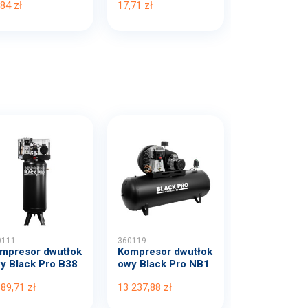
,84 zł
17,71 zł
0111
360119
mpresor dwutłok
Kompresor dwutłok
y Black Pro B38
owy Black Pro NB1
B...
0 1...
389,71 zł
13 237,88 zł