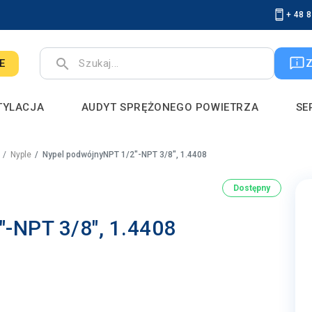
+ 48 
search
E
TYLACJA
AUDYT SPRĘŻONEGO POWIETRZA
SE
Nyple
Nypel podwójnyNPT 1/2"-NPT 3/8", 1.4408
Dostępny
-NPT 3/8", 1.4408