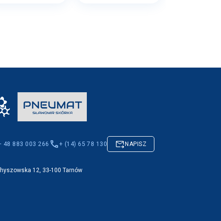
+ 48 883 003 266
+ (14) 65 78 130
NAPISZ
Chyszowska 12, 33-100 Tarnów