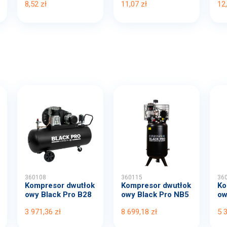
8,52 zł
11,07 zł
12
360108
360115
36
Kompresor dwutłok
Kompresor dwutłok
Ko
owy Black Pro B28
owy Black Pro NB5
ow
00B...
11...
00
3 971,36 zł
8 699,18 zł
5 