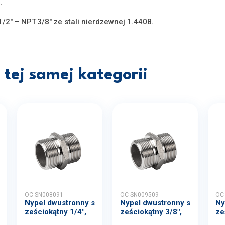
.
2″ – NPT 3/8″ ze stali nierdzewnej 1.4408.
tej samej kategorii
OC-SN008091
OC-SN009509
OC
Nypel dwustronny s
Nypel dwustronny s
Ny
ześciokątny 1/4",
ześciokątny 3/8",
ze
4...
4...
4..