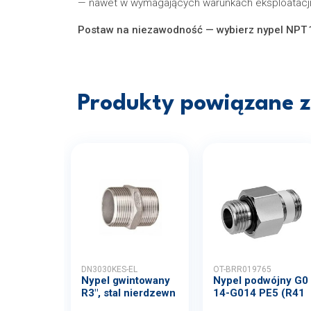
— nawet w wymagających warunkach eksploatacji
Postaw na niezawodność — wybierz nypel NPT 1/
Produkty powiązane z 
DN3030KES-EL
OT-BRR019765
Nypel gwintowany
Nypel podwójny G0
R3", stal nierdzewn
14-G014 PE5 (R41
a...
2010...