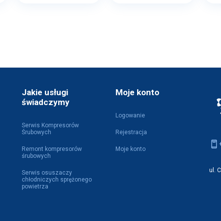
Jakie usługi
Moje konto
świadczymy
Logowanie
Serwis Kompresorów
Śrubowych
Rejestracja
Remont kompresorów
Moje konto
śrubowych
ul. 
Serwis osuszaczy
chłodniczych sprężonego
powietrza