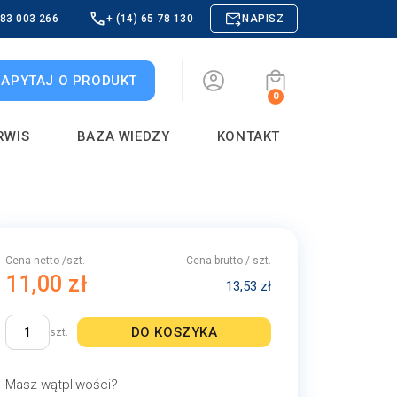
883 003 266
+ (14) 65 78 130
NAPISZ
ZAPYTAJ O PRODUKT
0
RWIS
BAZA WIEDZY
KONTAKT
Cena netto /szt.
Cena brutto / szt.
11,00 zł
13,53 zł
DO KOSZYKA
szt.
Masz wątpliwości?