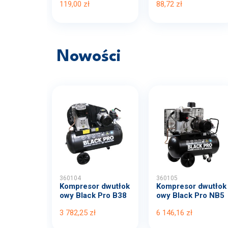
119,00 zł
88,72 zł
Nowości
360104
360105
Kompresor dwutłok
Kompresor dwutłok
owy Black Pro B38
owy Black Pro NB5
00B...
11...
3 782,25 zł
6 146,16 zł