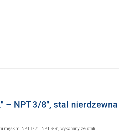
 – NPT 3/8″, stal nierdzewna
i męskimi NPT 1/2″ i NPT 3/8″, wykonany ze stali