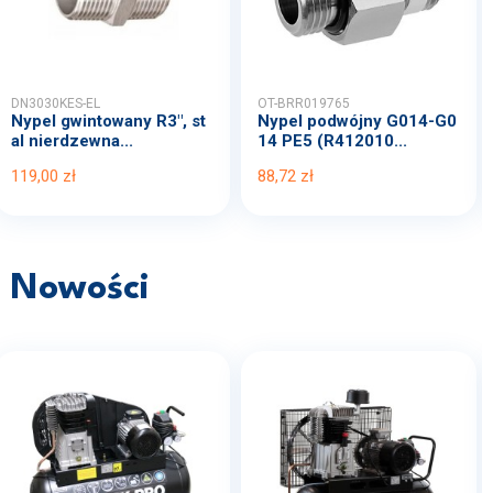
DN3030KES-EL
OT-BRR019765
Nypel gwintowany R3", st
Nypel podwójny G014-G0
al nierdzewna...
14 PE5 (R412010...
119,00 zł
88,72 zł
Nowości