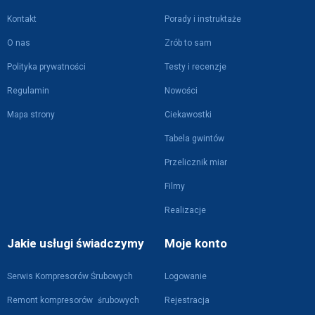
Kontakt
Porady i instruktaże
O nas
Zrób to sam
Polityka prywatności
Testy i recenzje
Regulamin
Nowości
Mapa strony
Ciekawostki
Tabela gwintów
Przelicznik miar
Filmy
Realizacje
Jakie usługi świadczymy
Moje konto
Serwis Kompresorów Śrubowych
Logowanie
Remont kompresorów śrubowych
Rejestracja