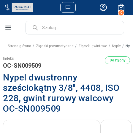
0
menu
search
Strona główna
Złączki pneumatyczne
Złączki gwintowe
Nyple
Nype
Indeks
Dostępny
OC-SN009509
Nypel dwustronny
sześciokątny 3/8", 4408, ISO
228, gwint rurowy walcowy
OC-SN009509