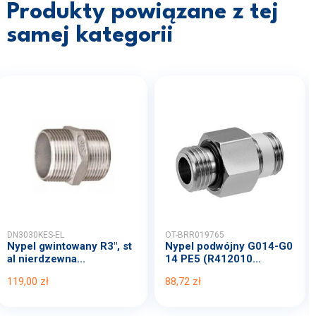
Produkty powiązane z tej
samej kategorii
DN3030KES-EL
OT-BRR019765
Nypel gwintowany R3", st
Nypel podwójny G014-G0
al nierdzewna...
14 PE5 (R412010...
119,00 zł
88,72 zł