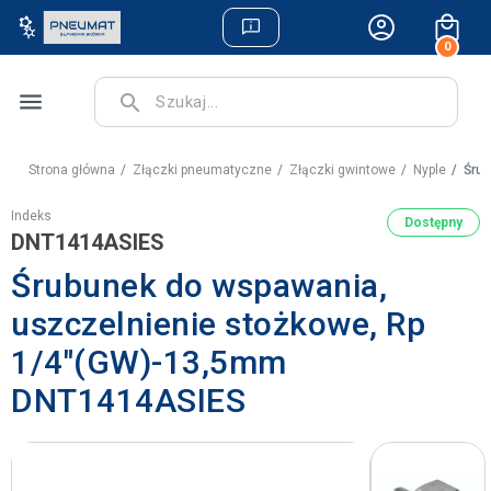
0
menu
search
Strona główna
Złączki pneumatyczne
Złączki gwintowe
Nyple
Śrub
Indeks
Dostępny
DNT1414ASIES
Śrubunek do wspawania,
uszczelnienie stożkowe, Rp
1/4"(GW)-13,5mm
DNT1414ASIES