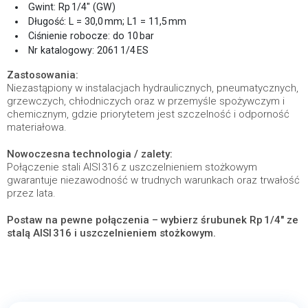
Gwint: Rp 1/4″ (GW)
Długość: L = 30,0 mm; L1 = 11,5 mm
Ciśnienie robocze: do 10 bar
Nr katalogowy: 2061 1/4 ES
Zastosowania:
Niezastąpiony w instalacjach hydraulicznych, pneumatycznych,
grzewczych, chłodniczych oraz w przemyśle spożywczym i
chemicznym, gdzie priorytetem jest szczelność i odporność
materiałowa.
Nowoczesna technologia / zalety:
Połączenie stali AISI 316 z uszczelnieniem stożkowym
gwarantuje niezawodność w trudnych warunkach oraz trwałość
przez lata.
Postaw na pewne połączenia – wybierz śrubunek Rp 1/4″ ze
stalą AISI 316 i uszczelnieniem stożkowym.