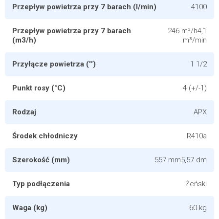
Przepływ powietrza przy 7 barach (l/min)
4100
Przepływ powietrza przy 7 barach
246 m³/h4,1
(m3/h)
m³/min
Przyłącze powietrza ('')
1 1/2
Punkt rosy (°C)
4 (+/-1)
Rodzaj
APX
Środek chłodniczy
R410a
Szerokość (mm)
557 mm5,57 dm
Typ podłączenia
Żeński
Waga (kg)
60 kg