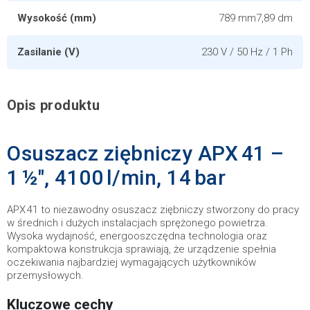
Wysokość (mm)
789 mm7,89 dm
Zasilanie (V)
230 V / 50 Hz / 1 Ph
Opis produktu
Osuszacz ziębniczy APX 41 –
1 ½″, 4100 l/min, 14 bar
APX 41 to niezawodny osuszacz ziębniczy stworzony do pracy
w średnich i dużych instalacjach sprężonego powietrza.
Wysoka wydajność, energooszczędna technologia oraz
kompaktowa konstrukcja sprawiają, że urządzenie spełnia
oczekiwania najbardziej wymagających użytkowników
przemysłowych.
Kluczowe cechy