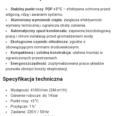
Stabilny punkt rosy: PDP +3 °C
– efektywna ochrona przed
wilgocią, rdzą i awariami systemu.
Aluminiowy wymiennik ciepła:
zwiększa efektywność
wymiany termicznej i ogranicza straty ciśnienia.
Automatyczny spust kondensatu:
zapewnia bezobsługową
pracę i chroni instalację przed gromadzeniem wody.
Ekologiczne czynniki chłodnicze:
zgodne z
obowiązującymi normami środowiskowymi.
Kompaktowa i solidna konstrukcja:
ułatwia montaż w
ograniczonych przestrzeniach.
Energooszczędność:
zoptymalizowana praca układów
pozwala obniżyć koszty eksploatacji.
Specyfikacja techniczna
Wydajność: 4100 l/min (246 m³/h)
Ciśnienie robocze: do 14 bar
Punkt rosy: +3 °C
Przyłącze: 1 ½″
Zasilanie: 230 V / 50 Hz