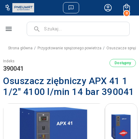
0
menu
search
Strona główna
Przygotowanie sprężonego powietrza
Osuszacze sprężo
Indeks
Dostępny
390041
Osuszacz ziębniczy APX 41 1
1/2" 4100 l/min 14 bar 390041