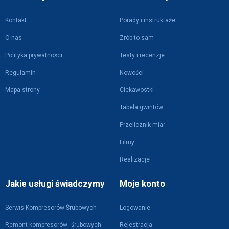
Kontakt
Porady i instruktaże
O nas
Zrób to sam
Polityka prywatności
Testy i recenzje
Regulamin
Nowości
Mapa strony
Ciekawostki
Tabela gwintów
Przelicznik miar
Filmy
Realizacje
Jakie usługi świadczymy
Moje konto
Serwis Kompresorów Śrubowych
Logowanie
Remont kompresorów śrubowych
Rejestracja