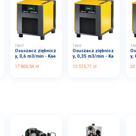
TAH7
TAH5
TA
Osuszacz ziębnicz
Osuszacz ziębnicz
Os
y, 0,6 m3/min - Kae
y, 0,35 m3/min - Ka
y,
ser
eser
se
17 800,56 zł
15 515,71 zł
20