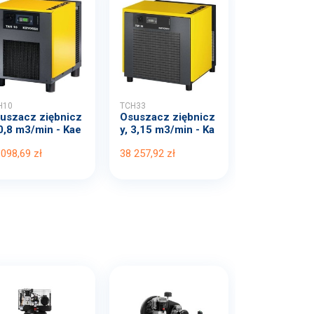
H10
TCH33
uszacz ziębnicz
Osuszacz ziębnicz
 0,8 m3/min - Kae
y, 3,15 m3/min - Ka
r
eser
 098,69 zł
38 257,92 zł