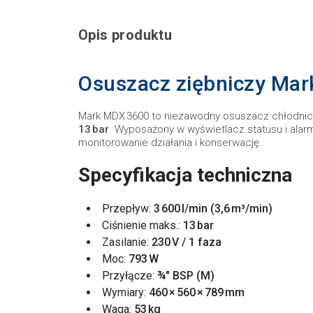
Opis produktu
Osuszacz ziębniczy Ma
Mark MDX 3600 to niezawodny osuszacz chłodniczy
13 bar
. Wyposażony w wyświetlacz statusu i alarmy
monitorowanie działania i konserwację.
Specyfikacja techniczna
Przepływ:
3 600 l/min (3,6 m³/min)
Ciśnienie maks.:
13 bar
Zasilanie:
230 V / 1 faza
Moc:
793 W
Przyłącze:
¾″ BSP (M)
Wymiary:
460 × 560 × 789 mm
Waga:
53 kg