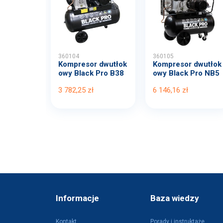
360104
360105
Kompresor dwutłok
Kompresor dwutłok
owy Black Pro B38
owy Black Pro NB5
00B...
11...
3 782,25 zł
6 146,16 zł
Informacje
Baza wiedzy
Kontakt
Porady i instruktaże