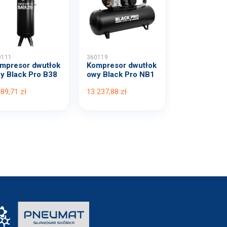
0111
360119
mpresor dwutłok
Kompresor dwutłok
y Black Pro B38
owy Black Pro NB1
B...
0 1...
389,71 zł
13 237,88 zł