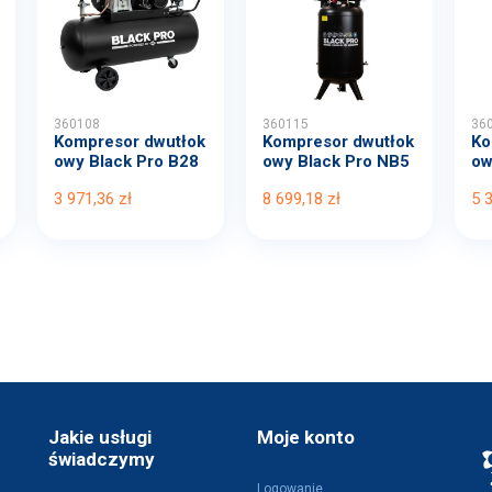
360108
360115
36
Kompresor dwutłok
Kompresor dwutłok
Ko
owy Black Pro B28
owy Black Pro NB5
ow
00B...
11...
00
3 971,36 zł
8 699,18 zł
5 
Jakie usługi
Moje konto
świadczymy
Logowanie