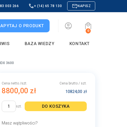
883 003 266
+ (14) 65 78 130
NAPISZ
ZAPYTAJ O PRODUKT
0
RWIS
BAZA WIEDZY
KONTAKT
MDX 3600
Cena netto /szt.
Cena brutto / szt.
8800,00 zł
10824,00 zł
DO KOSZYKA
szt.
Masz wątpliwości?