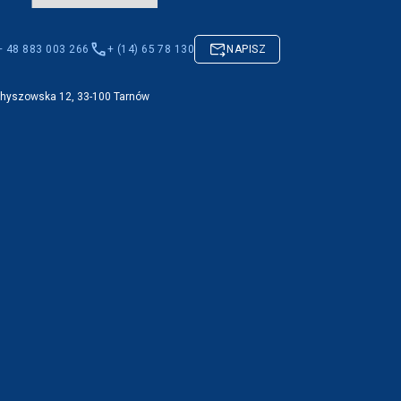
+ 48 883 003 266
+ (14) 65 78 130
NAPISZ
Chyszowska 12, 33-100 Tarnów