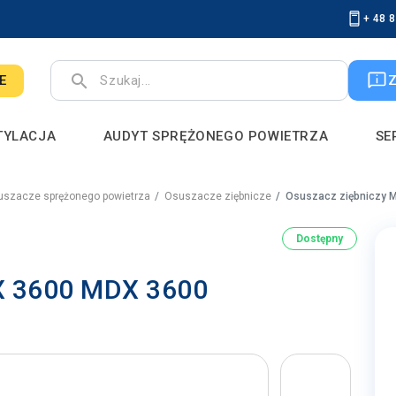
+ 48 
search
E
TYLACJA
AUDYT SPRĘŻONEGO POWIETRZA
SE
szacze sprężonego powietrza
Osuszacze ziębnicze
Osuszacz ziębniczy 
Dostępny
X 3600 MDX 3600