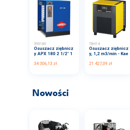
390180
TBH14
Osuszacz ziębnicz
Osuszacz ziębnicz
y APX 180 2 1/2" 1
y, 1,2 m3/min - Kae
80...
ser
34 306,13 zł
21 427,09 zł
Nowości