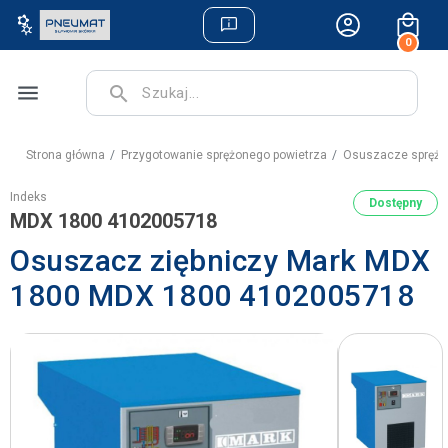
0
menu
search
Strona główna
Przygotowanie sprężonego powietrza
Osuszacze sprężo
Indeks
Dostępny
MDX 1800 4102005718
Osuszacz ziębniczy Mark MDX
1800 MDX 1800 4102005718