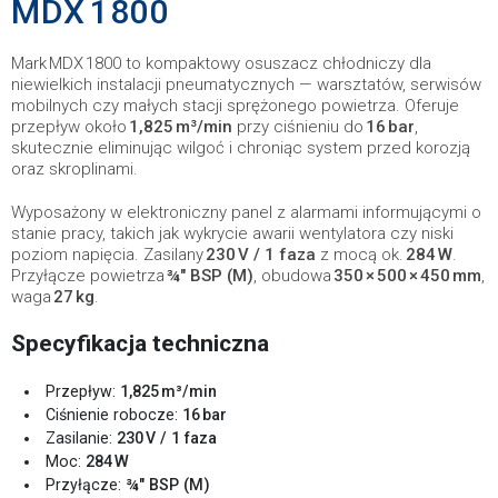
MDX 1800
Mark MDX 1800 to kompaktowy osuszacz chłodniczy dla
niewielkich instalacji pneumatycznych — warsztatów, serwisów
mobilnych czy małych stacji sprężonego powietrza. Oferuje
przepływ około
1,825 m³/min
przy ciśnieniu do
16 bar
,
skutecznie eliminując wilgoć i chroniąc system przed korozją
oraz skroplinami.
Wyposażony w elektroniczny panel z alarmami informującymi o
stanie pracy, takich jak wykrycie awarii wentylatora czy niski
poziom napięcia. Zasilany
230 V / 1 faza
z mocą ok.
284 W
.
Przyłącze powietrza
¾″ BSP (M)
, obudowa
350 × 500 × 450 mm
,
waga
27 kg
.
Specyfikacja techniczna
Przepływ:
1,825 m³/min
Ciśnienie robocze:
16 bar
Zasilanie:
230 V / 1 faza
Moc:
284 W
Przyłącze:
¾″ BSP (M)