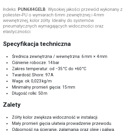
Indeks:
PUN6X4GELB
. Wysokiej jakości przewód wykonany z
poliester‑PU o wymiarach 6 mm zewnętrznej i 4 mm
wewnętrznej, kolor żółty. Idealny do systemów
pneumatycznych wymagających widoczności oraz
elastyczności.
Specyfikacja techniczna
Średnica zewnętrzna / wewnętrzna: 6 mm × 4 mm
Ciśnienie robocze: 14 bar
Zakres temperatur: od −35 °C do +60 °C
Twardość Shore: 97 A
Waga: ok. 0,023 kg/m
Minimalny promień gięcia: 15 mm
Długość rolki: 50 m
Zalety
Żółty kolor zwiększa widoczność w instalacji.
Mały promień gięcia ułatwia prowadzenie przewodu.
Odporność na ścieranie, załamania oraz oleje i paliwa.