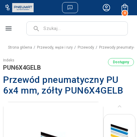
0
menu
search
Strona główna
Przewody, węże i rury
Przewody
Przewody pneumatyc
Indeks
Dostępny
PUN6X4GELB
Przewód pneumatyczny PU
6x4 mm, zółty PUN6X4GELB
keyboard_arrow_left
Poprzedni