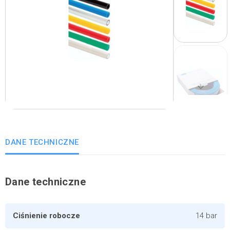
keyboard_arrow_right
Następny
DANE TECHNICZNE
Dane techniczne
Ciśnienie robocze
14 bar