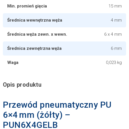
Min. promień gięcia
15 mm
Średnica wewnętrzna węża
4 mm
Średnica węża zewn. x wewn.
6 x 4 mm
Średnica zewnętrzna węża
6 mm
Waga
0,023 kg
Opis produktu
Przewód pneumatyczny PU
6×4 mm (żółty) –
PUN6X4GELB