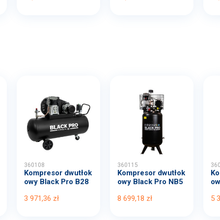
360108
360115
36
Kompresor dwutłok
Kompresor dwutłok
Ko
owy Black Pro B28
owy Black Pro NB5
ow
00B...
11...
00
3 971,36 zł
8 699,18 zł
5 