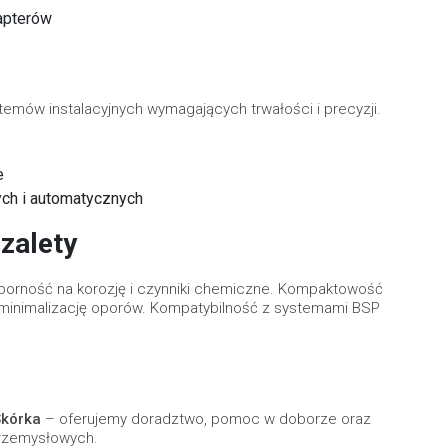
apterów
stemów instalacyjnych wymagających trwałości i precyzji.
e
ch i automatycznych
zalety
porność na korozję i czynniki chemiczne. Kompaktowość
 i minimalizację oporów. Kompatybilność z systemami BSP
Skórka
– oferujemy doradztwo, pomoc w doborze oraz
 przemysłowych.