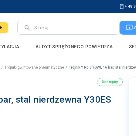
+ 48 
search
E
TYLACJA
AUDYT SPRĘŻONEGO POWIETRZA
SE
Trójniki gwintowane pneumatyczne
Trójnik Y Rp 3"(GW), 16 bar, stal nierdz
Dostępny
 bar, stal nierdzewna Y30ES