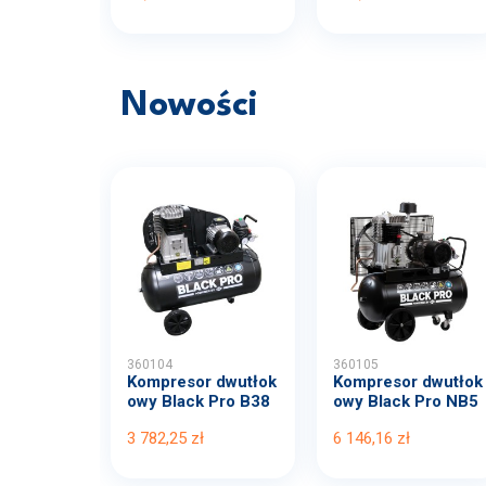
Nowości
360104
360105
Kompresor dwutłok
Kompresor dwutłok
owy Black Pro B38
owy Black Pro NB5
00B...
11...
3 782,25 zł
6 146,16 zł