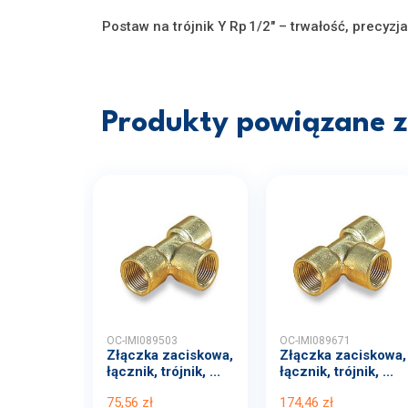
Postaw na trójnik Y Rp 1/2" – trwałość, precyzj
Produkty powiązane z 
OC-IMI089503
OC-IMI089671
Złączka zaciskowa,
Złączka zaciskowa,
łącznik, trójnik, ...
łącznik, trójnik, ...
75,56 zł
174,46 zł