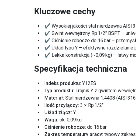
Kluczowe cechy
✔ Wysokiej jakości stal nierdzewna AISI 3
✔ Gwint wewnętrzny Rp 1/2" BSPT – uniw
✔ Ciśnienie robocze do 16 bar – przemy
✔ Układ typu Y – efektywne rozdzielanie
✔ Lekka konstrukcja (~0,09 kg) – łatwy mo
Specyfikacja techniczna
Indeks produktu:
Y12ES
Typ produktu:
Trójnik Y z gwintem wewnęt
Materiał:
Stal nierdzewna 1.4408 (AISI 316
Ilość przyłączy:
3 × Rp 1/2"
Układ złącz:
Y
Waga:
ok. 0,09 kg
Ciśnienie robocze:
do 16 bar
Zakres temperatury pracy:
typowy zakres 