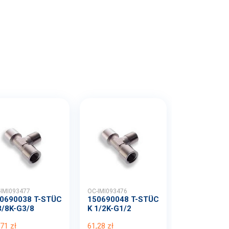
-IMI093477
OC-IMI093476
0690038 T-STÜC
150690048 T-STÜC
3/8K-G3/8
K 1/2K-G1/2
,71 zł
61,28 zł