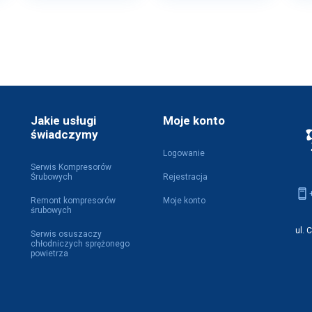
Jakie usługi
Moje konto
świadczymy
Logowanie
Serwis Kompresorów
Śrubowych
Rejestracja
Remont kompresorów
Moje konto
śrubowych
ul. 
Serwis osuszaczy
chłodniczych sprężonego
powietrza