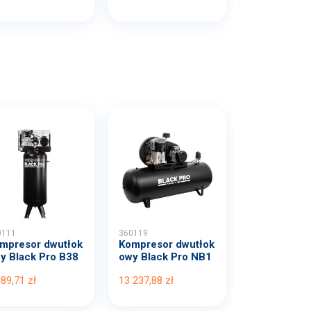
0111
360119
mpresor dwutłok
Kompresor dwutłok
y Black Pro B38
owy Black Pro NB1
B...
0 1...
389,71 zł
13 237,88 zł