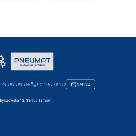
+ 48 883 003 266
+ (14) 65 78 130
NAPISZ
Chyszowska 12, 33-100 Tarnów