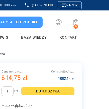
883 003 266
+ (14) 65 78 130
NAPISZ
ZAPYTAJ O PRODUKT
0
RWIS
BAZA WIEDZY
KONTAKT
ewna
Cena netto /szt.
Cena brutto / szt.
814,75 zł
1002,14 zł
DO KOSZYKA
szt.
Masz wątpliwości?