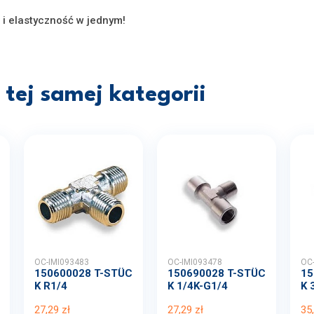
a i elastyczność w jednym!
tej samej kategorii
OC-IMI093483
OC-IMI093478
OC
150600028 T-STÜC
150690028 T-STÜC
15
K R1/4
K 1/4K-G1/4
K 
27,29 zł
27,29 zł
35