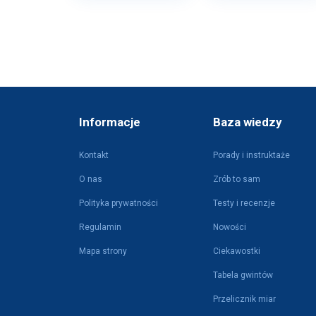
Informacje
Baza wiedzy
Kontakt
Porady i instruktaże
O nas
Zrób to sam
Polityka prywatności
Testy i recenzje
Regulamin
Nowości
Mapa strony
Ciekawostki
Tabela gwintów
Przelicznik miar