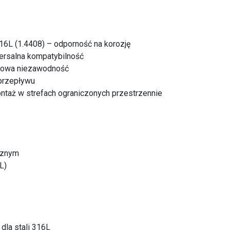
16L (1.4408) – odporność na korozję
ersalna kompatybilność
słowa niezawodność
 przepływu
ntaż w strefach ograniczonych przestrzennie
rznym
L)
dla stali 316L