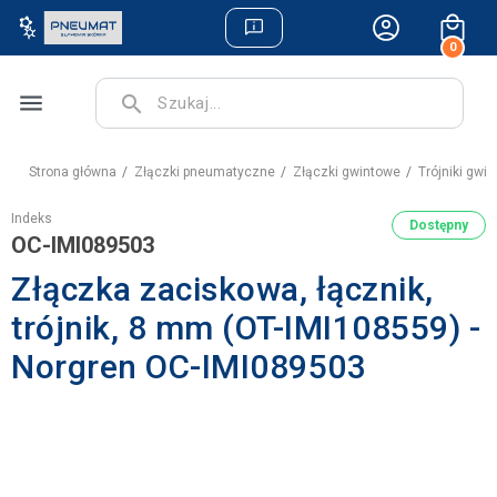
0
menu
search
Strona główna
Złączki pneumatyczne
Złączki gwintowe
Trójniki gw
Indeks
Dostępny
OC-IMI089503
Złączka zaciskowa, łącznik,
trójnik, 8 mm (OT-IMI108559) -
Norgren OC-IMI089503