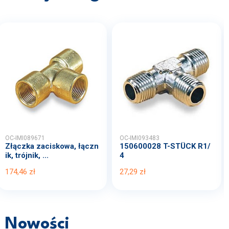
OC-IMI089671
OC-IMI093483
Złączka zaciskowa, łączn
150600028 T-STÜCK R1/
ik, trójnik, ...
4
174,46 zł
27,29 zł
Nowości