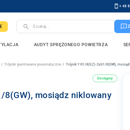
+ 48 
search
E
TYLACJA
AUDYT SPRĘŻONEGO POWIETRZA
SE
Trójniki gwintowane pneumatyczne
Trójnik Y R1/8(GZ)-2xG1/8(GW), mosiąd
Dostępny
1/8(GW), mosiądz niklowany