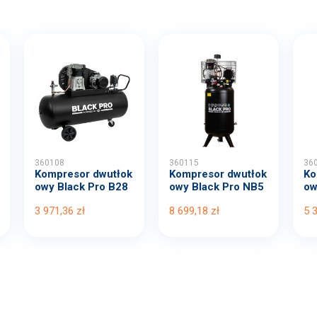
360108
360115
36
Kompresor dwutłok
Kompresor dwutłok
Ko
owy Black Pro B28
owy Black Pro NB5
ow
00B...
11...
00
3 971,36 zł
8 699,18 zł
5 