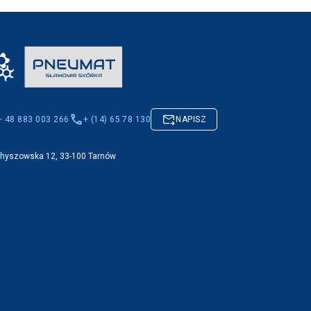
+ 48 883 003 266
+ (14) 65 78 130
NAPISZ
Chyszowska 12, 33-100 Tarnów