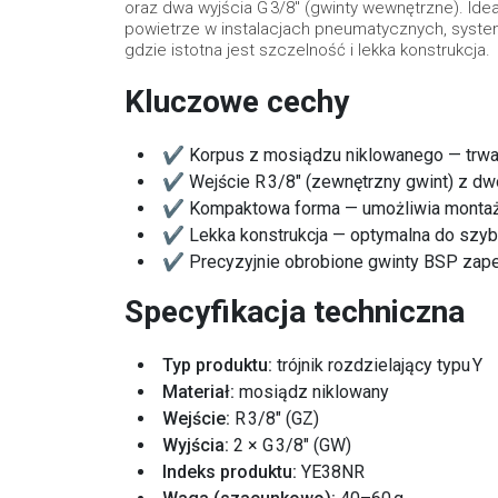
oraz dwa wyjścia G 3/8″ (gwinty wewnętrzne). Ide
powietrze w instalacjach pneumatycznych, syste
gdzie istotna jest szczelność i lekka konstrukcja.
Kluczowe cechy
✔ Korpus z mosiądzu niklowanego — trwał
✔ Wejście R 3/8″ (zewnętrzny gwint) z dw
✔ Kompaktowa forma — umożliwia montaż 
✔ Lekka konstrukcja — optymalna do szyb
✔ Precyzyjnie obrobione gwinty BSP zapew
Specyfikacja techniczna
Typ produktu:
trójnik rozdzielający typu Y
Materiał:
mosiądz niklowany
Wejście:
R 3/8″ (GZ)
Wyjścia:
2 × G 3/8″ (GW)
Indeks produktu:
YE38NR