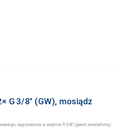
 2× G 3/8″ (GW), mosiądz
lowanego, wyposażony w wejście R 3/8″ (gwint zewnętrzny)