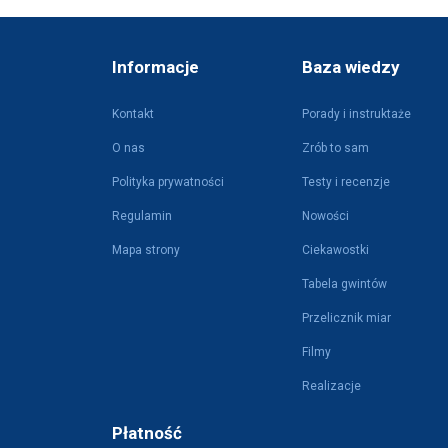
Informacje
Baza wiedzy
Kontakt
Porady i instruktaże
O nas
Zrób to sam
Polityka prywatności
Testy i recenzje
Regulamin
Nowości
Mapa strony
Ciekawostki
Tabela gwintów
Przelicznik miar
Filmy
Realizacje
Płatność