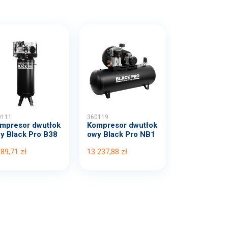
0111
360119
mpresor dwutłok
Kompresor dwutłok
y Black Pro B38
owy Black Pro NB1
B...
0 1...
389,71 zł
13 237,88 zł