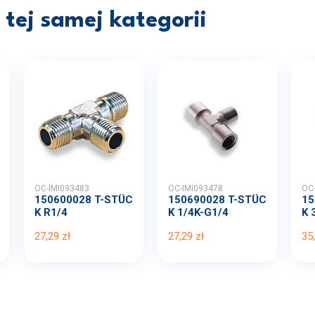
tej samej kategorii
OC-IMI093483
OC-IMI093478
OC
150600028 T-STÜC
150690028 T-STÜC
15
K R1/4
K 1/4K-G1/4
K 
27,29 zł
27,29 zł
35