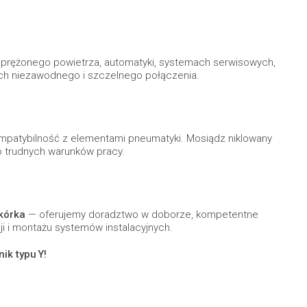
sprężonego powietrza, automatyki, systemach serwisowych,
ych niezawodnego i szczelnego połączenia.
ompatybilność z elementami pneumatyki. Mosiądz niklowany
o trudnych warunków pracy.
kórka
— oferujemy doradztwo w doborze, kompetentne
i i montażu systemów instalacyjnych.
ik typu Y!