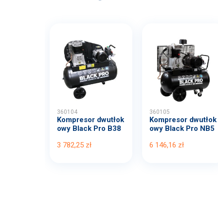
360104
360105
Kompresor dwutłok
Kompresor dwutłok
owy Black Pro B38
owy Black Pro NB5
00B...
11...
3 782,25 zł
6 146,16 zł