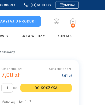
883 003 266
+ (14) 65 78 130
NAPISZ
ZAPYTAJ O PRODUKT
0
RWIS
BAZA WIEDZY
KONTAKT
z niklowany
Cena netto /szt.
Cena brutto / szt.
7,00 zł
8,61 zł
DO KOSZYKA
szt.
Masz wątpliwości?