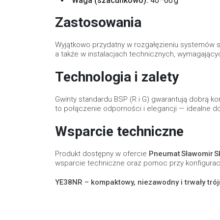
Waga (szacunkowo):
40–60 g
Zastosowania
Wyjątkowo przydatny w rozgałęzieniu systemów 
a także w instalacjach technicznych, wymagając
Technologia i zalety
Gwinty standardu BSP (R i G) gwarantują dobrą k
to połączenie odporności i elegancji — idealne d
Wsparcie techniczne
Produkt dostępny w ofercie
Pneumat Sławomir S
wsparcie techniczne oraz pomoc przy konfiguracj
YE38NR – kompaktowy, niezawodny i trwały trójn