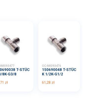
-IMI093477
OC-IMI093476
0690038 T-STÜC
150690048 T-STÜC
3/8K-G3/8
K 1/2K-G1/2
,71 zł
61,28 zł