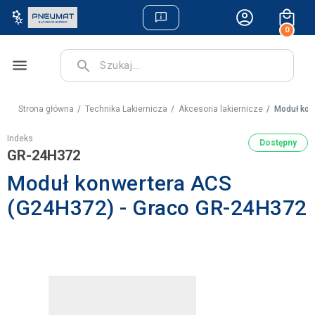
0
menu
search
Strona główna
Technika Lakiernicza
Akcesoria lakiernicze
Moduł kon
Indeks
Dostępny
GR-24H372
Moduł konwertera ACS
(G24H372) - Graco GR-24H372