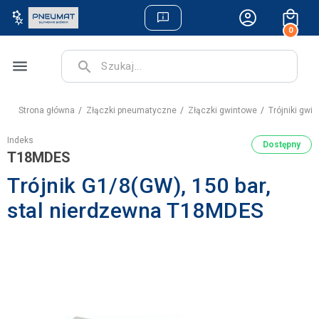
0
menu
search
Strona główna
Złączki pneumatyczne
Złączki gwintowe
Trójniki gw
Indeks
Dostępny
T18MDES
Trójnik G1/8(GW), 150 bar,
stal nierdzewna T18MDES