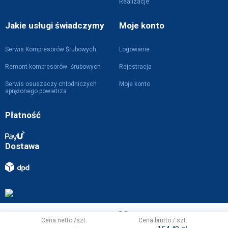
Realizacje
Jakie usługi świadczymy
Moje konto
Serwis Kompresorów Śrubowych
Logowanie
Remont kompresorów śrubowych
Rejestracja
Serwis osuszaczy chłodniczych
Moje konto
sprężonego powietrza
Płatność
Dostawa
Projekt i wykonanie z
przez
WebVIST
Cena netto /szt.
Cena brutto / szt.