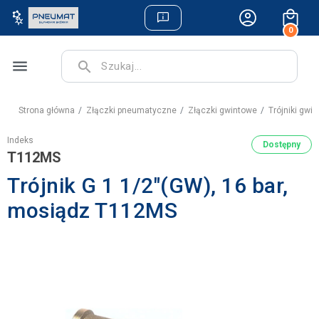
0
menu
search
Strona główna
Złączki pneumatyczne
Złączki gwintowe
Trójniki gw
Indeks
Dostępny
T112MS
Trójnik G 1 1/2"(GW), 16 bar,
mosiądz T112MS