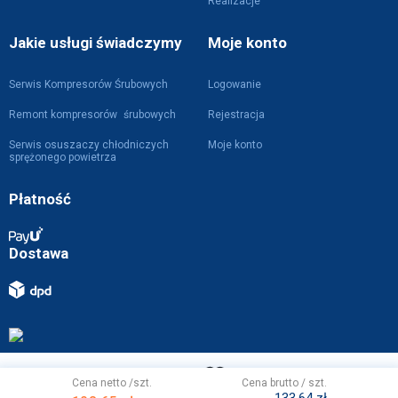
Realizacje
Jakie usługi świadczymy
Moje konto
Serwis Kompresorów Śrubowych
Logowanie
Remont kompresorów śrubowych
Rejestracja
Serwis osuszaczy chłodniczych
Moje konto
sprężonego powietrza
Płatność
Dostawa
Projekt i wykonanie z
przez
WebVIST
Cena netto /szt.
Cena brutto / szt.