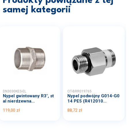
Produkty powiązane z tej
samej kategorii
DN3030KES-EL
OT-BRR019765
Nypel gwintowany R3", st
Nypel podwójny G014-G0
al nierdzewna...
14 PE5 (R412010...
119,00 zł
88,72 zł