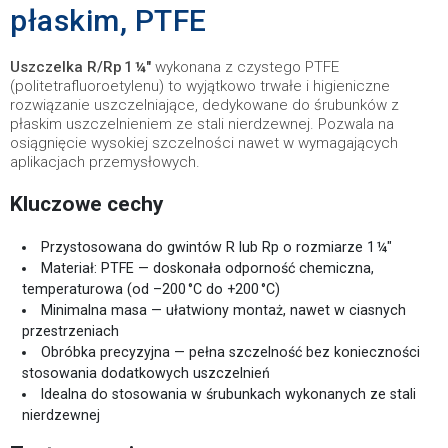
płaskim, PTFE
Uszczelka R/Rp 1 ¼″
wykonana z czystego PTFE
(politetrafluoroetylenu) to wyjątkowo trwałe i higieniczne
rozwiązanie uszczelniające, dedykowane do śrubunków z
płaskim uszczelnieniem ze stali nierdzewnej. Pozwala na
osiągnięcie wysokiej szczelności nawet w wymagających
aplikacjach przemysłowych.
Kluczowe cechy
Przystosowana do gwintów R lub Rp o rozmiarze 1 ¼″
Materiał: PTFE — doskonała odporność chemiczna,
temperaturowa (od –200 °C do +200 °C)
Minimalna masa — ułatwiony montaż, nawet w ciasnych
przestrzeniach
Obróbka precyzyjna — pełna szczelność bez konieczności
stosowania dodatkowych uszczelnień
Idealna do stosowania w śrubunkach wykonanych ze stali
nierdzewnej