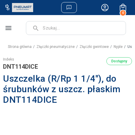
0
menu
search
Strona główna
Złączki pneumatyczne
Złączki gwintowe
Nyple
Uszc
Indeks
Dostępny
DNT114DICE
Uszczelka (R/Rp 1 1/4"), do
śrubunków z uszcz. płaskim
DNT114DICE