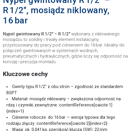
R 1/2″, mosiądz niklowany,
16 bar
Nypel gwintowany R 1/2″ – R 1/2″
wykonany z niklowanego
mosiądzu to solidny i trwały element instalacyjny,
przystosowany do pracy pod ciśnieniem do 16 bar. Idealny do
połączeń gwintowanych w systemach wodnych,
pneumatycznych i hydraulicznych, gdzie liczy się odporność na
korozję i precyzja montażu.
Kluczowe cechy
Gwinty typu R 1/2″ z obu stron – zgodność ze standardem
BSPT
Materiał: mosiądz niklowany – zwiększona odporność na
rdzę i czynniki zewnętrzne :contentReference[oaicite:1]
{index=1}
Ciśnienie robocze: do 16 bar — wersja typowa dla tego
rodzaju złączy :contentReference[oaicite:2]{index=2}
Waga: ok. 0,041 kg, szerokość klucza (SW): 22 mm