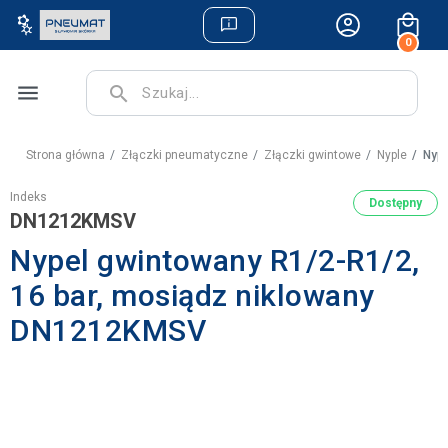
0
menu
search
Strona główna
Złączki pneumatyczne
Złączki gwintowe
Nyple
Nype
Indeks
Dostępny
DN1212KMSV
Nypel gwintowany R1/2-R1/2,
16 bar, mosiądz niklowany
DN1212KMSV