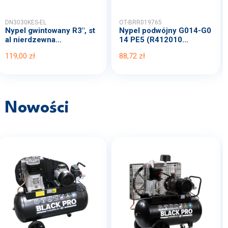
DN3030KES-EL
OT-BRR019765
Nypel gwintowany R3", st
Nypel podwójny G014-G0
al nierdzewna...
14 PE5 (R412010...
119,00 zł
88,72 zł
Nowości