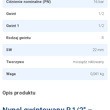
Ciśnienie nominalne (PN)
16 bar
Gwint
1/2
Gwint 1
1/2
Rodzaj gwintu
R
SW
22 mm
Tworzywo
mosiądz niklowany
Waga
0,041 kg
Opis produktu
Nypel gwintowany R 1/2″ –