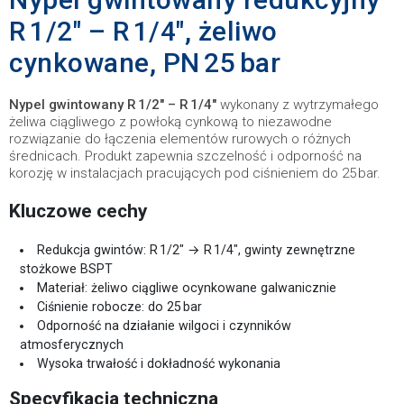
R 1/2″ – R 1/4″, żeliwo
cynkowane, PN 25 bar
Nypel gwintowany R 1/2″ – R 1/4″
wykonany z wytrzymałego
żeliwa ciągliwego z powłoką cynkową to niezawodne
rozwiązanie do łączenia elementów rurowych o różnych
średnicach. Produkt zapewnia szczelność i odporność na
korozję w instalacjach pracujących pod ciśnieniem do 25 bar.
Kluczowe cechy
Redukcja gwintów: R 1/2″ → R 1/4″, gwinty zewnętrzne
stożkowe BSPT
Materiał: żeliwo ciągliwe ocynkowane galwanicznie
Ciśnienie robocze: do 25 bar
Odporność na działanie wilgoci i czynników
atmosferycznych
Wysoka trwałość i dokładność wykonania
Specyfikacja techniczna