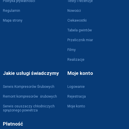
Polityka prywatności
Testy i recenzje
Regulamin
Nowości
Mapa strony
Ciekawostki
Tabela gwintów
Przelicznik miar
Filmy
Realizacje
Jakie usługi świadczymy
Moje konto
Serwis Kompresorów Śrubowych
Logowanie
Remont kompresorów śrubowych
Rejestracja
Serwis osuszaczy chłodniczych
Moje konto
sprężonego powietrza
Płatność