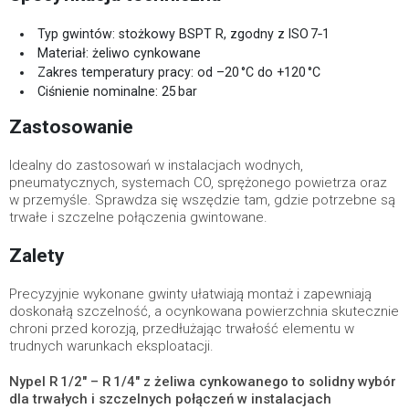
Typ gwintów: stożkowy BSPT R, zgodny z ISO 7‑1
Materiał: żeliwo cynkowane
Zakres temperatury pracy: od –20 °C do +120 °C
Ciśnienie nominalne: 25 bar
Zastosowanie
Idealny do zastosowań w instalacjach wodnych,
pneumatycznych, systemach CO, sprężonego powietrza oraz
w przemyśle. Sprawdza się wszędzie tam, gdzie potrzebne są
trwałe i szczelne połączenia gwintowane.
Zalety
Precyzyjnie wykonane gwinty ułatwiają montaż i zapewniają
doskonałą szczelność, a ocynkowana powierzchnia skutecznie
chroni przed korozją, przedłużając trwałość elementu w
trudnych warunkach eksploatacji.
Nypel R 1/2″ – R 1/4″ z żeliwa cynkowanego to solidny wybór
dla trwałych i szczelnych połączeń w instalacjach