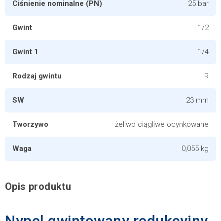
Ciśnienie nominalne (PN)
25 bar
Gwint
1/2
Gwint 1
1/4
Rodzaj gwintu
R
SW
23 mm
Tworzywo
żeliwo ciągliwe ocynkowane
Waga
0,055 kg
Opis produktu
Nypel gwintowany redukcyjny