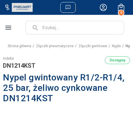
0
menu
search
Strona główna
Złączki pneumatyczne
Złączki gwintowe
Nyple
Nype
Indeks
Dostępny
DN1214KST
Nypel gwintowany R1/2-R1/4,
25 bar, żeliwo cynkowane
DN1214KST