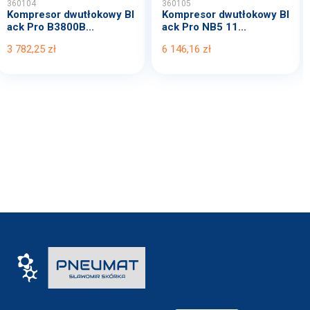
360104
360105
Kompresor dwutłokowy Bl
Kompresor dwutłokowy Bl
ack Pro B3800B...
ack Pro NB5 11...
3 782,25 zł
6 146,16 zł