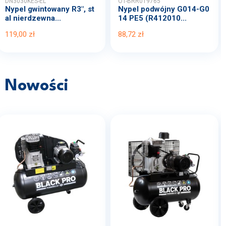
DN3030KES-EL
OT-BRR019765
Nypel gwintowany R3", st
Nypel podwójny G014-G0
al nierdzewna...
14 PE5 (R412010...
119,00 zł
88,72 zł
Nowości