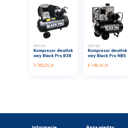
360104
360105
Kompresor dwutłok
Kompresor dwutłok
owy Black Pro B38
owy Black Pro NB5
00B...
11...
3 782,25 zł
6 146,16 zł
Informacje
Baza wiedzy