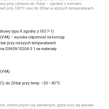
cy przy ciśnieniu do 16 bar – zgodnie z normami
ież przy 100 °C oraz do 20 bar w niższych temperaturach .
ożkowy typu R zgodny z ISO 7‑1)
8 (V4A) – wysoka odporność na korozję
0 bar przy niższych temperaturach
rma DIN EN 10204‑3.1 na materiały
 (V4A)
C); do 20 bar przy temp. –20 – 40 °C
ch, chemicznych czy sanitarnych, gdzie liczy się wysoka