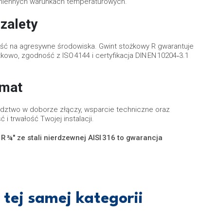
zmiennych warunkach temperaturowych.
zalety
ość na agresywne środowiska. Gwint stożkowy R gwarantuje
wo, zgodność z ISO 4144 i certyfikacja DIN EN 10204‑3.1
umat
dztwo w doborze złączy, wsparcie techniczne oraz
 trwałość Twojej instalacji.
R ¾″ ze stali nierdzewnej AISI 316 to gwarancja
tej samej kategorii