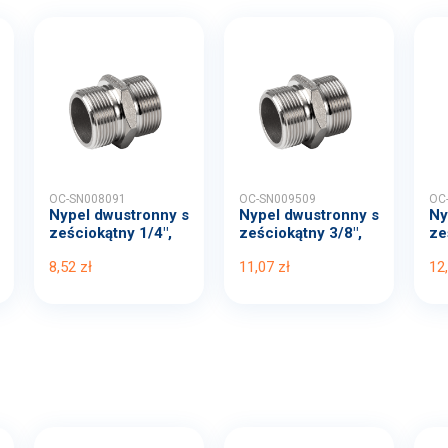
OC-SN008091
OC-SN009509
OC
Nypel dwustronny s
Nypel dwustronny s
Ny
ześciokątny 1/4",
ześciokątny 3/8",
ze
4...
4...
4..
8,52 zł
11,07 zł
12