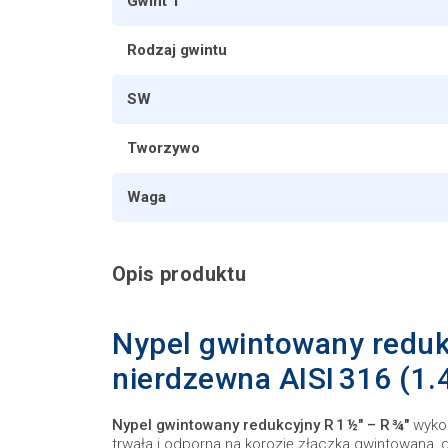
Gwint 1
Rodzaj gwintu
SW
Tworzywo
Waga
Opis produktu
Nypel gwintowany redukcy
nierdzewna AISI 316 (1.
Nypel gwintowany redukcyjny R 1 ½″ – R ¾″
wykon
trwała i odporna na korozję złączka gwintowana, 