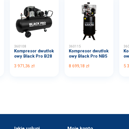
360108
360115
36
Kompresor dwutłok
Kompresor dwutłok
Ko
owy Black Pro B28
owy Black Pro NB5
ow
00B...
11...
00
3 971,36 zł
8 699,18 zł
5 
Jakie usługi
Moje konto