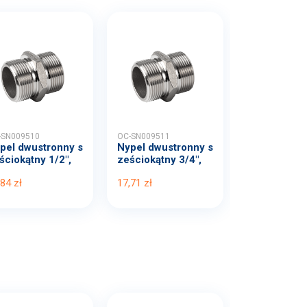
-SN009510
OC-SN009511
pel dwustronny s
Nypel dwustronny s
ściokątny 1/2",
ześciokątny 3/4",
.
4...
,84 zł
17,71 zł