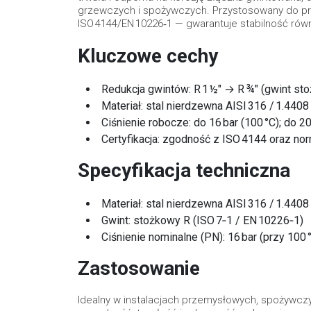
grzewczych i spożywczych. Przystosowany do pra
ISO 4144/EN 10226‑1 — gwarantuje stabilność równ
Kluczowe cechy
Redukcja gwintów: R 1 ½″ → R ¾″ (gwint st
Materiał: stal nierdzewna AISI 316 / 1.440
Ciśnienie robocze: do 16 bar (100 °C); do 2
Certyfikacja: zgodność z ISO 4144 oraz no
Specyfikacja techniczna
Materiał: stal nierdzewna AISI 316 / 1.4408
Gwint: stożkowy R (ISO 7‑1 / EN 10226‑1)
Ciśnienie nominalne (PN): 16 bar (przy 100 °
Zastosowanie
Idealny w instalacjach przemysłowych, spożywczy