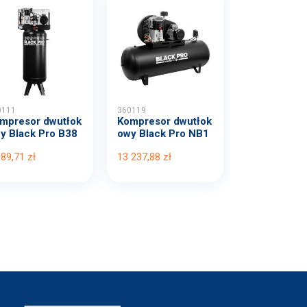
0111
360119
mpresor dwutłok
Kompresor dwutłok
y Black Pro B38
owy Black Pro NB1
B...
0 1...
389,71 zł
13 237,88 zł