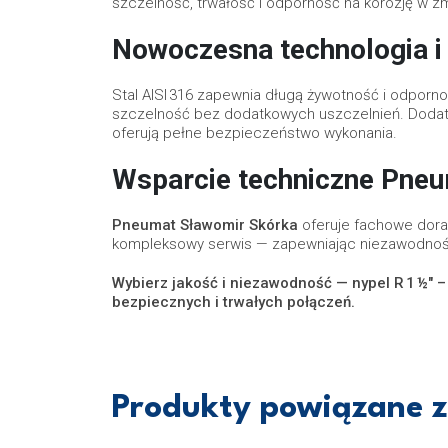
szczelność, trwałość i odporność na korozję w 
Nowoczesna technologia i 
Stal AISI 316 zapewnia długą żywotność i odporn
szczelność bez dodatkowych uszczelnień. Dodatko
oferują pełne bezpieczeństwo wykonania.
Wsparcie techniczne Pne
Pneumat Sławomir Skórka
oferuje fachowe dora
kompleksowy serwis — zapewniając niezawodność i
Wybierz jakość i niezawodność — nypel R 1 ½″ – 
bezpiecznych i trwałych połączeń.
Produkty powiązane z 