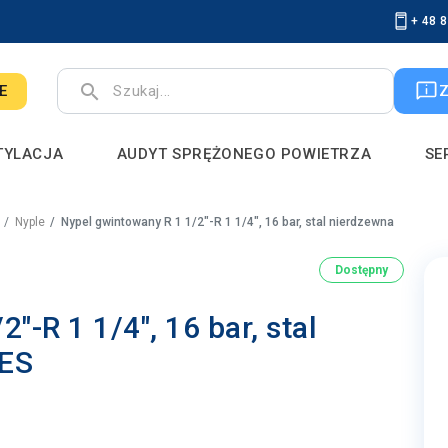
+ 48 
search
E
TYLACJA
AUDYT SPRĘŻONEGO POWIETRZA
SE
Nyple
Nypel gwintowany R 1 1/2"-R 1 1/4", 16 bar, stal nierdzewna
Dostępny
"-R 1 1/4", 16 bar, stal
ES