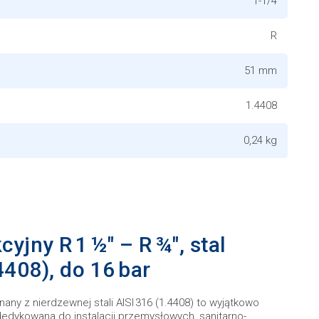
1-1/4
R
51 mm
1.4408
0,24 kg
jny R 1 ½″ – R ¾″, stal
4408), do 16 bar
any z nierdzewnej stali AISI 316 (1.4408) to wyjątkowo
dedykowana do instalacji przemysłowych, sanitarno-