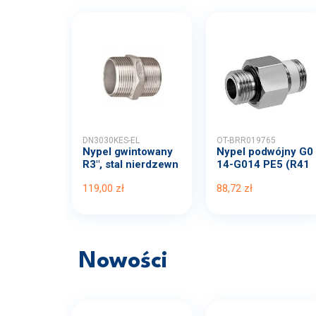
DN3030KES-EL
OT-BRR019765
Nypel gwintowany
Nypel podwójny G0
R3", stal nierdzewn
14-G014 PE5 (R41
a...
2010...
119,00 zł
88,72 zł
Nowości