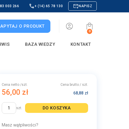
883 003 266
+ (14) 65 78 130
NAPISZ
ZAPYTAJ O PRODUKT
0
RWIS
BAZA WIEDZY
KONTAKT
Cena netto /szt.
Cena brutto / szt.
56,00 zł
68,88 zł
DO KOSZYKA
szt.
Masz wątpliwości?