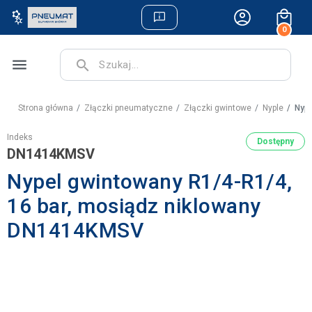
0
menu
search
Strona główna
Złączki pneumatyczne
Złączki gwintowe
Nyple
Nype
Indeks
Dostępny
DN1414KMSV
Nypel gwintowany R1/4-R1/4,
16 bar, mosiądz niklowany
DN1414KMSV