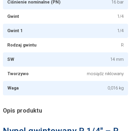
Ciśnienie nominalne (PN)
16 bar
Gwint
1/4
Gwint 1
1/4
Rodzaj gwintu
R
SW
14 mm
Tworzywo
mosiądz niklowany
Waga
0,016 kg
Opis produktu
Nypel gwintowany R 1/4″ – R