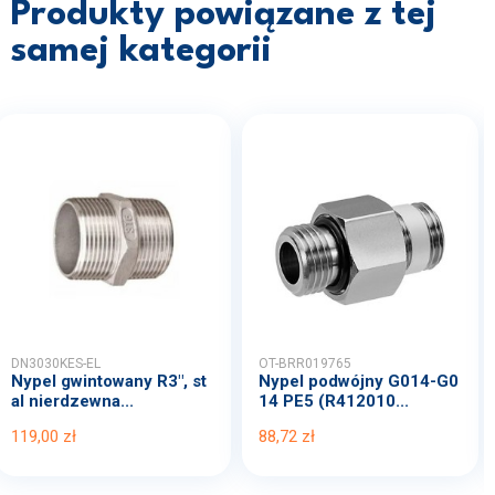
Produkty powiązane z tej
samej kategorii
DN3030KES-EL
OT-BRR019765
Nypel gwintowany R3", st
Nypel podwójny G014-G0
al nierdzewna...
14 PE5 (R412010...
119,00 zł
88,72 zł