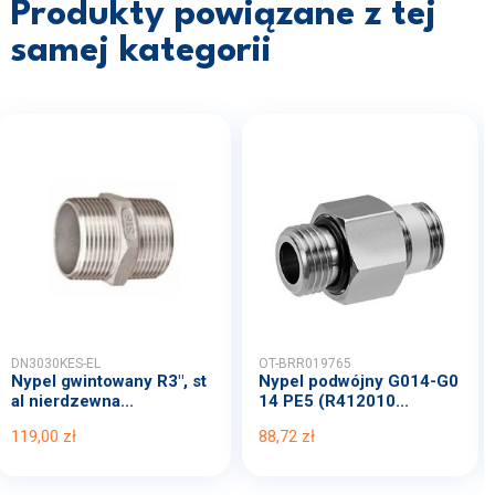
Produkty powiązane z tej
samej kategorii
DN3030KES-EL
OT-BRR019765
Nypel gwintowany R3", st
Nypel podwójny G014-G0
al nierdzewna...
14 PE5 (R412010...
119,00 zł
88,72 zł