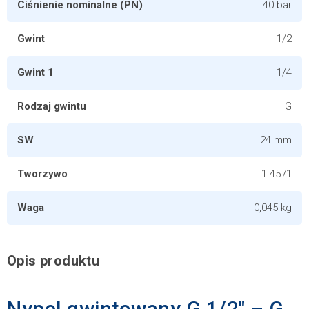
Ciśnienie nominalne (PN)
40 bar
Gwint
1/2
Gwint 1
1/4
Rodzaj gwintu
G
SW
24 mm
Tworzywo
1.4571
Waga
0,045 kg
Opis produktu
Nypel gwintowany G 1/2″ – G