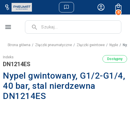
0
menu
search
Strona główna
Złączki pneumatyczne
Złączki gwintowe
Nyple
Nype
Indeks
Dostępny
DN1214ES
Nypel gwintowany, G1/2-G1/4,
40 bar, stal nierdzewna
DN1214ES