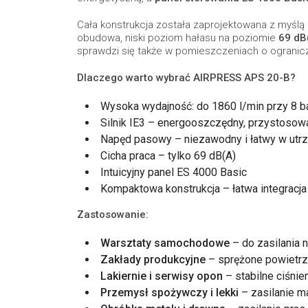
Cała konstrukcja została zaprojektowana z myśl
obudowa, niski poziom hałasu na poziomie
69 dB
sprawdzi się także w pomieszczeniach o ogranicz
Dlaczego warto wybrać AIRPRESS APS 20-B?
Wysoka wydajność: do 1860 l/min przy 8 ba
Silnik IE3 – energooszczędny, przystosowa
Napęd pasowy – niezawodny i łatwy w utr
Cicha praca – tylko 69 dB(A)
Intuicyjny panel ES 4000 Basic
Kompaktowa konstrukcja – łatwa integracja 
Zastosowanie:
Warsztaty samochodowe
– do zasilania 
Zakłady produkcyjne
– sprężone powietrz
Lakiernie i serwisy opon
– stabilne ciśnie
Przemysł spożywczy i lekki
– zasilanie m