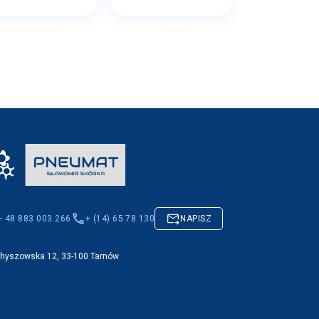
+ 48 883 003 266
+ (14) 65 78 130
NAPISZ
Chyszowska 12, 33-100 Tarnów