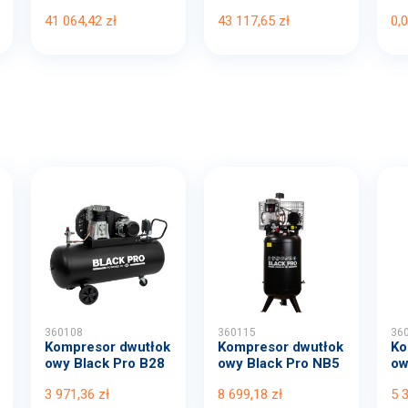
0 TD2...
0 TD5...
mbi
41 064,42 zł
43 117,65 zł
0,0
360108
360115
36
Kompresor dwutłok
Kompresor dwutłok
Ko
owy Black Pro B28
owy Black Pro NB5
ow
00B...
11...
00
3 971,36 zł
8 699,18 zł
5 