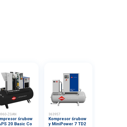
4960-ZGAN
363957
mpresor śrubow
Kompresor śrubow
APS 20 Basic Co
y MiniPower 7 TD2