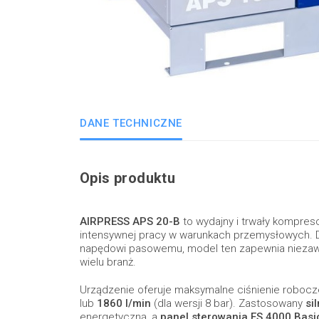
DANE TECHNICZNE
Opis produktu
AIRPRESS APS 20-B
to wydajny i trwały kompre
intensywnej pracy w warunkach przemysłowych. D
napędowi pasowemu, model ten zapewnia niezaw
wielu branż.
Urządzenie oferuje maksymalne ciśnienie roboc
lub
1860 l/min
(dla wersji 8 bar). Zastosowany
si
energetyczną, a
panel sterowania ES 4000 Basi