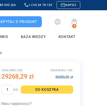
883 003 266
+ (14) 65 78 130
NAPISZ
ZAPYTAJ O PRODUKT
0
RWIS
BAZA WIEDZY
KONTAKT
-B
Cena netto /szt.
Cena brutto / szt.
29268,29 zł
36000,00 zł
DO KOSZYKA
szt.
Masz wątpliwości?