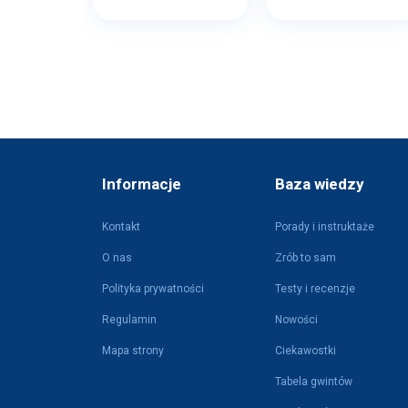
Informacje
Baza wiedzy
Kontakt
Porady i instruktaże
O nas
Zrób to sam
Polityka prywatności
Testy i recenzje
Regulamin
Nowości
Mapa strony
Ciekawostki
Tabela gwintów