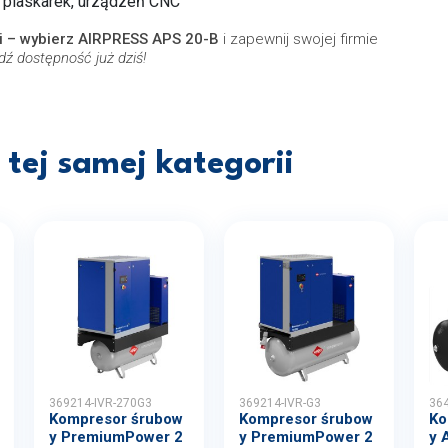
, piaskarek, urządzeń CNC
i – wybierz AIRPRESS APS 20-B
i zapewnij swojej firmie
ź dostępność już dziś!
tej samej kategorii
369214-IVR-270G3
369214-IVR-G3
36
Kompresor śrubow
Kompresor śrubow
Ko
y PremiumPower 2
y PremiumPower 2
y 