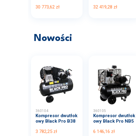
270 ...
0 TD2...
30 773,62 zł
32 419,28 zł
Nowości
360104
360105
Kompresor dwutłok
Kompresor dwutłok
owy Black Pro B38
owy Black Pro NB5
00B...
11...
3 782,25 zł
6 146,16 zł