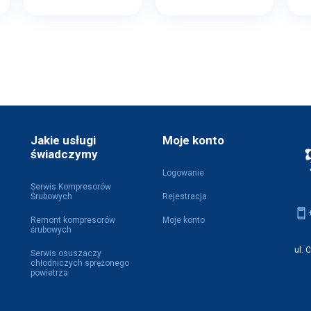
Jakie usługi
Moje konto
świadczymy
Logowanie
Serwis Kompresorów
Śrubowych
Rejestracja
Remont kompresorów
Moje konto
śrubowych
ul. 
Serwis osuszaczy
chłodniczych sprężonego
powietrza