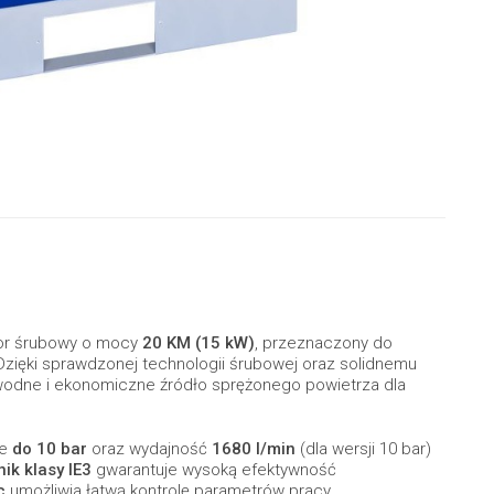
sor śrubowy o mocy
20 KM (15 kW)
, przeznaczony do
zięki sprawdzonej technologii śrubowej oraz solidnemu
odne i ekonomiczne źródło sprężonego powietrza dla
ze
do 10 bar
oraz wydajność
1680 l/min
(dla wersji 10 bar)
lnik klasy IE3
gwarantuje wysoką efektywność
c
umożliwia łatwą kontrolę parametrów pracy.