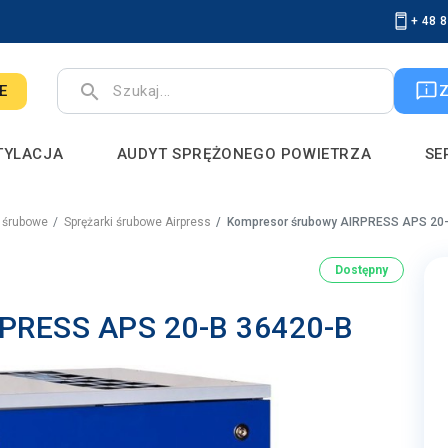
+ 48 
search
E
TYLACJA
AUDYT SPRĘŻONEGO POWIETRZA
SE
i śrubowe
Sprężarki śrubowe Airpress
Kompresor śrubowy AIRPRESS APS 20
Dostępny
RPRESS APS 20-B 36420-B