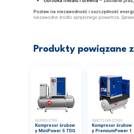
Obróbka metalu i drewna
– zasilanie pras
Postaw na niezawodność i oszczędność energi
niezawodne źródło sprężonego powietrza.
Sprawd
Produkty powiązane z 
363955-270G
369212-IVR-270G3
Kompresor śrubow
Kompresor śrubow
y MiniPower 5 TDG
y PremiumPower 1