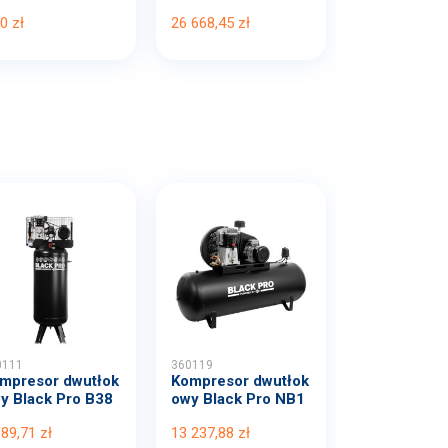
 ...
00 |...
0 zł
26 668,45 zł
0111
360119
mpresor dwutłok
Kompresor dwutłok
y Black Pro B38
owy Black Pro NB1
B...
0 1...
389,71 zł
13 237,88 zł