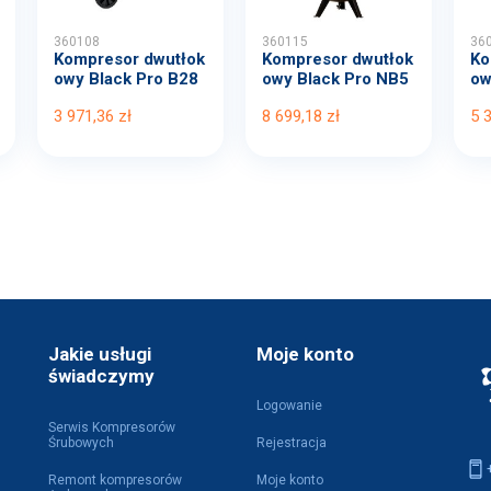
360108
360115
36
Kompresor dwutłok
Kompresor dwutłok
Ko
owy Black Pro B28
owy Black Pro NB5
ow
00B...
11...
00
3 971,36 zł
8 699,18 zł
5 
Jakie usługi
Moje konto
świadczymy
Logowanie
Serwis Kompresorów
Śrubowych
Rejestracja
Remont kompresorów
Moje konto