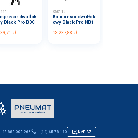
0111
360119
mpresor dwutłok
Kompresor dwutłok
y Black Pro B38
owy Black Pro NB1
B...
0 1...
389,71 zł
13 237,88 zł
+ 48 883 003 266
+ (14) 65 78 130
NAPISZ