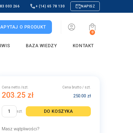
883 003 266
+ (14) 65 78 130
NAPISZ
ZAPYTAJ O PRODUKT
0
RWIS
BAZA WIEDZY
KONTAKT
Cena netto /szt.
Cena brutto / szt.
203.25 zł
250.00 zł
DO KOSZYKA
szt.
Masz wątpliwości?