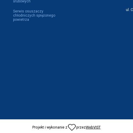
śrubowych
ul. 
Serwis osuszaczy
chłodniczych sprężonego
powietrza
Projekt i wykonanie z
przez
WebVIST