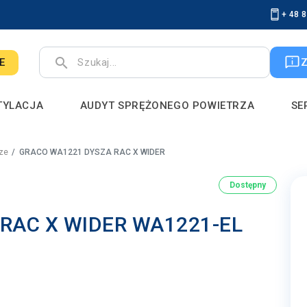
+ 48 
search
E
TYLACJA
AUDYT SPRĘŻONEGO POWIETRZA
SE
cze
GRACO WA1221 DYSZA RAC X WIDER
Dostępny
RAC X WIDER WA1221-EL