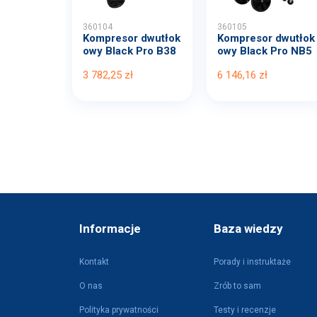
360104
360105
Kompresor dwutłok
Kompresor dwutłok
owy Black Pro B38
owy Black Pro NB5
00B...
11...
3 782,25 zł
6 146,16 zł
Informacje
Baza wiedzy
Kontakt
Porady i instruktaże
O nas
Zrób to sam
Polityka prywatności
Testy i recenzje