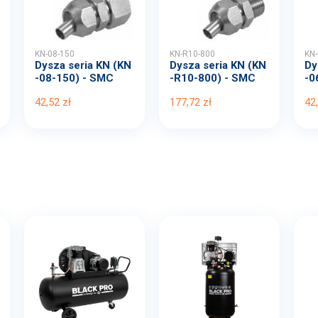
KN-08-150
KN-R10-800
KN-
Dysza seria KN (KN
Dysza seria KN (KN
Dy
-08-150) - SMC
-R10-800) - SMC
-0
42,52 zł
177,72 zł
42