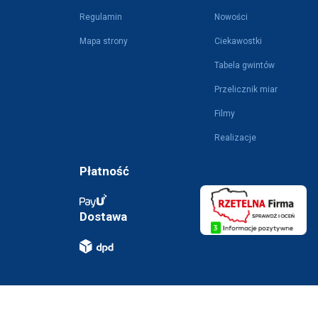
Regulamin
Nowości
Mapa strony
Ciekawostki
Tabela gwintów
Przelicznik miar
Filmy
Realizacje
Płatność
Dostawa