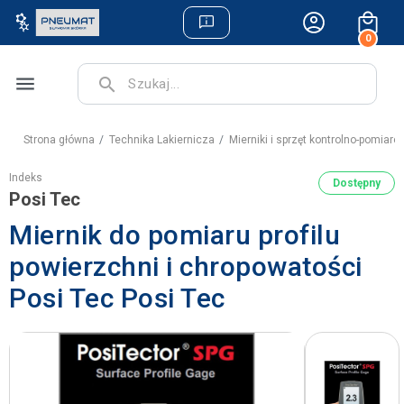
0
menu
search
Strona główna
Technika Lakiernicza
Mierniki i sprzęt kontrolno-pomiaro
Indeks
Dostępny
Posi Tec
Miernik do pomiaru profilu
powierzchni i chropowatości
Posi Tec Posi Tec