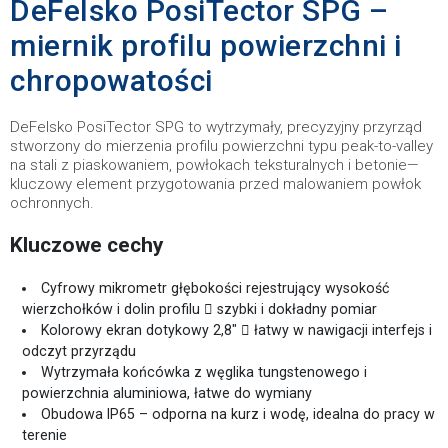
DeFelsko PosiTector SPG –
miernik profilu powierzchni i
chropowatości
DeFelsko PosiTector SPG to wytrzymały, precyzyjny przyrząd
stworzony do mierzenia profilu powierzchni typu peak-to-valley
na stali z piaskowaniem, powłokach teksturalnych i betonie—
kluczowy element przygotowania przed malowaniem powłok
ochronnych.
Kluczowe cechy
Cyfrowy mikrometr głębokości rejestrujący wysokość
wierzchołków i dolin profilu  szybki i dokładny pomiar
Kolorowy ekran dotykowy 2,8″  łatwy w nawigacji interfejs i
odczyt przyrządu
Wytrzymała końcówka z węglika tungstenowego i
powierzchnia aluminiowa, łatwe do wymiany
Obudowa IP65 – odporna na kurz i wodę, idealna do pracy w
terenie