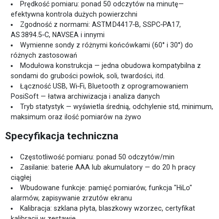
Prędkość pomiaru: ponad 50 odczytów na minutę—
efektywna kontrola dużych powierzchni
Zgodność z normami: ASTM D4417‑B, SSPC‑PA17,
AS 3894.5‑C, NAVSEA i innymi
Wymienne sondy z różnymi końcówkami (60° i 30°) do
różnych zastosowań
Modułowa konstrukcja — jedna obudowa kompatybilna z
sondami do grubości powłok, soli, twardości, itd.
Łączność USB, Wi‑Fi, Bluetooth z oprogramowaniem
PosiSoft — łatwa archiwizacja i analiza danych
Tryb statystyk — wyświetla średnią, odchylenie std, minimum,
maksimum oraz ilość pomiarów na żywo
Specyfikacja techniczna
Częstotliwość pomiaru: ponad 50 odczytów/min
Zasilanie: baterie AAA lub akumulatory — do 20 h pracy
ciągłej
Wbudowane funkcje: pamięć pomiarów, funkcja "HiLo"
alarmów, zapisywanie zrzutów ekranu
Kalibracja: szklana płyta, blaszkowy wzorzec, certyfikat
kalibracji w zestawie