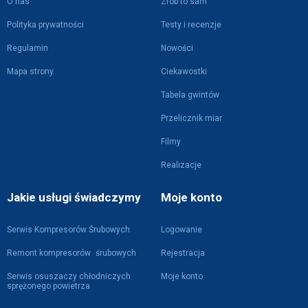
O nas
Zrób to sam
Polityka prywatności
Testy i recenzje
Regulamin
Nowości
Mapa strony
Ciekawostki
Tabela gwintów
Przelicznik miar
Filmy
Realizacje
Jakie usługi świadczymy
Moje konto
Serwis Kompresorów Śrubowych
Logowanie
Remont kompresorów śrubowych
Rejestracja
Serwis osuszaczy chłodniczych
Moje konto
sprężonego powietrza