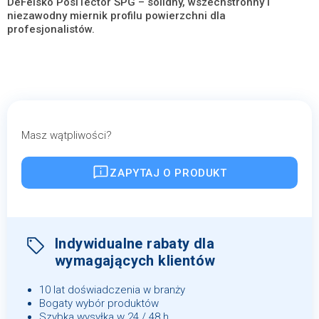
DeFelsko PosiTector SPG – solidny, wszechstronny i
niezawodny miernik profilu powierzchni dla
profesjonalistów.
Masz wątpliwości?
ZAPYTAJ O PRODUKT
Indywidualne rabaty dla
wymagających klientów
10 lat doświadczenia w branży
Bogaty wybór produktów
Szybka wysyłka w 24 / 48 h