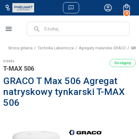
0
menu
search
Strona główna
Technika Lakiernicza
Agregaty malarskie GRACO
GRAC
Indeks
Dostępny
T-MAX 506
GRACO T Max 506 Agregat
natryskowy tynkarski T-MAX
506