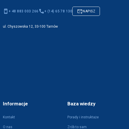
+ 48 883 003 266
+ (14) 65 78 130
NAPISZ
ul. Chyszowska 12, 33-100 Tarnów
Informacje
Baza wiedzy
Kontakt
Porady i instruktaże
O nas
Zrób to sam