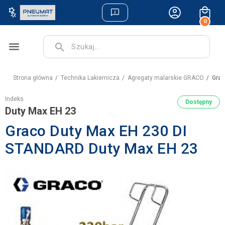
0
menu
search
Strona główna
Technika Lakiernicza
Agregaty malarskie GRACO
Grac
Indeks
Dostępny
Duty Max EH 23
Graco Duty Max EH 230 DI
STANDARD Duty Max EH 23