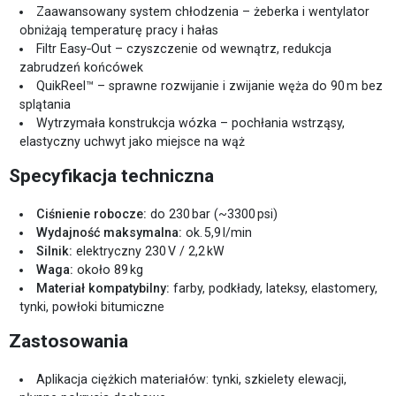
Zaawansowany system chłodzenia – żeberka i wentylator
obniżają temperaturę pracy i hałas
Filtr Easy‑Out – czyszczenie od wewnątrz, redukcja
zabrudzeń końcówek
QuikReel™ – sprawne rozwijanie i zwijanie węża do 90 m bez
splątania
Wytrzymała konstrukcja wózka – pochłania wstrząsy,
elastyczny uchwyt jako miejsce na wąż
Specyfikacja techniczna
Ciśnienie robocze:
do 230 bar (~3300 psi)
Wydajność maksymalna:
ok. 5,9 l/min
Silnik:
elektryczny 230 V / 2,2 kW
Waga:
około 89 kg
Materiał kompatybilny:
farby, podkłady, lateksy, elastomery,
tynki, powłoki bitumiczne
Zastosowania
Aplikacja ciężkich materiałów: tynki, szkielety elewacji,