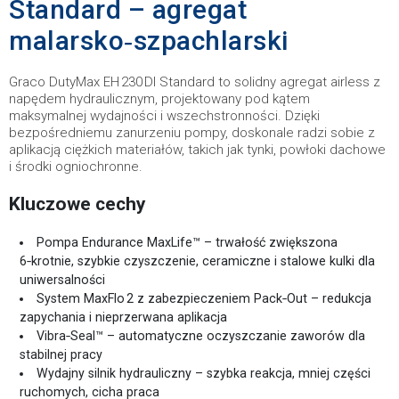
Standard – agregat
malarsko‑szpachlarski
Graco DutyMax EH 230 DI Standard to solidny agregat airless z
napędem hydraulicznym, projektowany pod kątem
maksymalnej wydajności i wszechstronności. Dzięki
bezpośredniemu zanurzeniu pompy, doskonale radzi sobie z
aplikacją ciężkich materiałów, takich jak tynki, powłoki dachowe
i środki ogniochronne.
Kluczowe cechy
Pompa Endurance MaxLife™ – trwałość zwiększona
6‑krotnie, szybkie czyszczenie, ceramiczne i stalowe kulki dla
uniwersalności
System MaxFlo 2 z zabezpieczeniem Pack‑Out – redukcja
zapychania i nieprzerwana aplikacja
Vibra‑Seal™ – automatyczne oczyszczanie zaworów dla
stabilnej pracy
Wydajny silnik hydrauliczny – szybka reakcja, mniej części
ruchomych, cicha praca