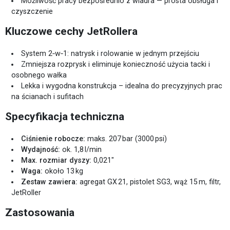
Możliwość pracy bezpośrednio z wiadra — prosta obsługa i
czyszczenie
Kluczowe cechy JetRollera
System 2‑w‑1: natrysk i rolowanie w jednym przejściu
Zmniejsza rozprysk i eliminuje konieczność użycia tacki i
osobnego wałka
Lekka i wygodna konstrukcja – idealna do precyzyjnych prac
na ścianach i sufitach
Specyfikacja techniczna
Ciśnienie robocze:
maks. 207 bar (3000 psi)
Wydajność:
ok. 1,8 l/min
Max. rozmiar dyszy:
0,021″
Waga:
około 13 kg
Zestaw zawiera:
agregat GX 21, pistolet SG3, wąż 15 m, filtr,
JetRoller
Zastosowania