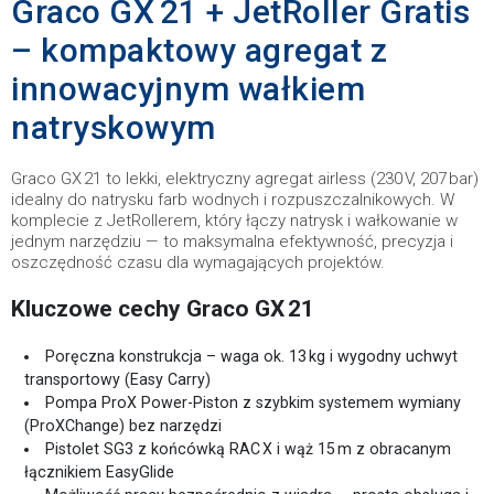
Graco GX 21 + JetRoller Gratis
– kompaktowy agregat z
innowacyjnym wałkiem
natryskowym
Graco GX 21 to lekki, elektryczny agregat airless (230 V, 207 bar)
idealny do natrysku farb wodnych i rozpuszczalnikowych. W
komplecie z JetRollerem, który łączy natrysk i wałkowanie w
jednym narzędziu — to maksymalna efektywność, precyzja i
oszczędność czasu dla wymagających projektów.
Kluczowe cechy Graco GX 21
Poręczna konstrukcja – waga ok. 13 kg i wygodny uchwyt
transportowy (Easy Carry)
Pompa ProX Power-Piston z szybkim systemem wymiany
(ProXChange) bez narzędzi
Pistolet SG3 z końcówką RAC X i wąż 15 m z obracanym
łącznikiem EasyGlide