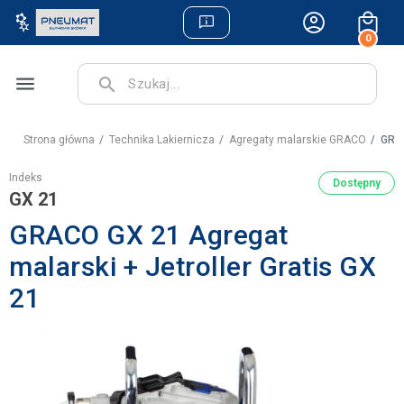
0
menu
search
Strona główna
Technika Lakiernicza
Agregaty malarskie GRACO
GRAC
Indeks
Dostępny
GX 21
GRACO GX 21 Agregat
malarski + Jetroller Gratis GX
21