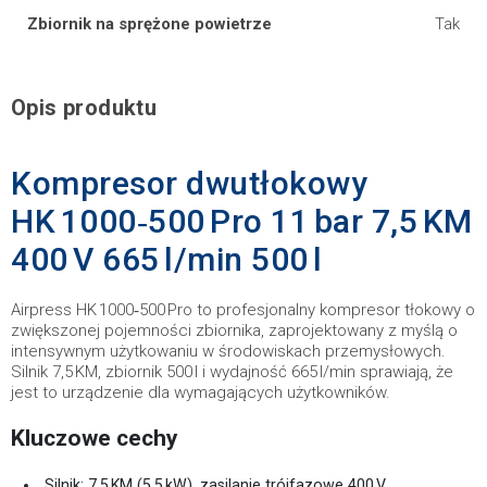
Zbiornik na sprężone powietrze
Tak
Opis produktu
Kompresor dwutłokowy
HK 1000‑500 Pro 11 bar 7,5 KM
400 V 665 l/min 500 l
Airpress HK 1000‑500 Pro to profesjonalny kompresor tłokowy o
zwiększonej pojemności zbiornika, zaprojektowany z myślą o
intensywnym użytkowaniu w środowiskach przemysłowych.
Silnik 7,5 KM, zbiornik 500 l i wydajność 665 l/min sprawiają, że
jest to urządzenie dla wymagających użytkowników.
Kluczowe cechy
Silnik: 7,5 KM (5,5 kW), zasilanie trójfazowe 400 V