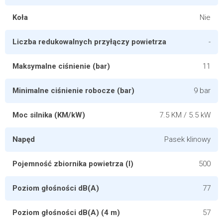
Koła
Nie
Liczba redukowalnych przyłączy powietrza
-
Maksymalne ciśnienie (bar)
11
Minimalne ciśnienie robocze (bar)
9 bar
Moc silnika (KM/kW)
7.5 KM / 5.5 kW
Napęd
Pasek klinowy
Pojemność zbiornika powietrza (l)
500
Poziom głośności dB(A)
77
Poziom głośności dB(A) (4 m)
57