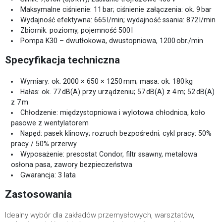
Maksymalne ciśnienie: 11 bar; ciśnienie załączenia: ok. 9 bar
Wydajność efektywna: 665 l/min; wydajność ssania: 872 l/min
Zbiornik: poziomy, pojemność 500 l
Pompa K30 – dwutłokowa, dwustopniowa, 1200 obr./min
Specyfikacja techniczna
Wymiary: ok. 2000 × 650 × 1250 mm; masa: ok. 180 kg
Hałas: ok. 77 dB(A) przy urządzeniu; 57 dB(A) z 4 m; 52 dB(A)
z 7 m
Chłodzenie: międzystopniowa i wylotowa chłodnica, koło
pasowe z wentylatorem
Napęd: pasek klinowy; rozruch bezpośredni; cykl pracy: 50%
pracy / 50% przerwy
Wyposażenie: presostat Condor, filtr ssawny, metalowa
osłona pasa, zawory bezpieczeństwa
Gwarancja: 3 lata
Zastosowania
Idealny wybór dla zakładów przemysłowych, warsztatów,