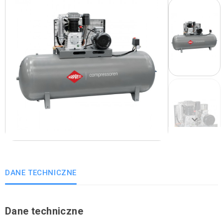
Poprzedni
keyboard_arrow_right
Następny
DANE TECHNICZNE
Dane techniczne