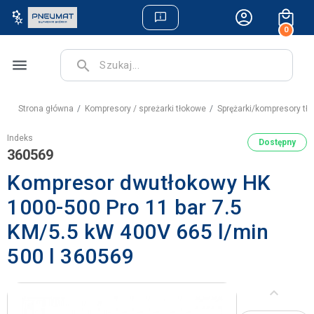
0
menu
search
Strona główna
Kompresory / spreżarki tłokowe
Sprężarki/kompresory tł
Indeks
Dostępny
360569
Kompresor dwutłokowy HK
1000-500 Pro 11 bar 7.5
KM/5.5 kW 400V 665 l/min
500 l 360569
keyboard_arrow_left