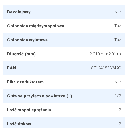
Bezolejowy
Nie
Chłodnica międzystopniowa
Tak
Chłodnica wylotowa
Tak
Długość (mm)
2 010 mm2,01 m
EAN
8712418332490
Filtr z reduktorem
Nie
Główne przyłącze powietrza ('')
1/2
Ilość stopni sprężania
2
Ilość tłoków
2