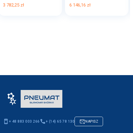
3 782,25 zł
6 146,16 zł
+ 48 883 003 266
+ (14) 65 78 130
NAPISZ