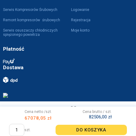
Serwis Kompresorów Śrubowych
Logowanie
Remont kompresorów śrubowych
Rejestracja
Serwis osuszaczy chłodniczych
Moje konto
sprężonego powietrza
Płatność
Dostawa
Projekt i wykonanie z
przez
WebVIST
Cena netto /szt.
Cena brutto / szt.
82506,00 zł
67078,05 zł
DO KOSZYKA
szt.