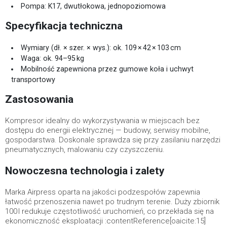
Pompa: K17, dwutłokowa, jednopoziomowa
Specyfikacja techniczna
Wymiary (dł. × szer. × wys.): ok. 109 × 42 × 103 cm
Waga: ok. 94–95 kg
Mobilność zapewniona przez gumowe koła i uchwyt
transportowy
Zastosowania
Kompresor idealny do wykorzystywania w miejscach bez
dostępu do energii elektrycznej — budowy, serwisy mobilne,
gospodarstwa. Doskonale sprawdza się przy zasilaniu narzędzi
pneumatycznych, malowaniu czy czyszczeniu.
Nowoczesna technologia i zalety
Marka Airpress oparta na jakości podzespołów zapewnia
łatwość przenoszenia nawet po trudnym terenie. Duży zbiornik
100 l redukuje częstotliwość uruchomień, co przekłada się na
ekonomiczność eksploatacji :contentReference[oaicite:15]