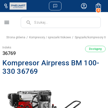
0
menu
search
Strona główna
Kompresory / spreżarki tłokowe
Sprężarki/kompresory tł
Indeks
Dostępny
36769
Kompresor Airpress BM 100-
330 36769