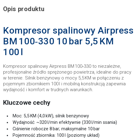
Opis produktu
Kompresor spalinowy Airpress
BM 100‑330 10 bar 5,5 KM
100 l
Kompresor spalinowy Airpress BM 100‑330 to niezależne,
profesjonalne źródło sprężonego powietrza, idealne do pracy
w terenie. Silnik benzynowy o mocy 5,5 KM w połączeniu z
pojemnym zbiornikiem 100 l i mobilną konstrukcją zapewnia
wydajność i komfort w trudnych warunkach.
Kluczowe cechy
Moc: 5,5 KM (4,0 kW), silnik benzynowy
Wydajność: ~320 l/min efektywnie (330 l/min ssania)
Ciśnienie robocze 8 bar; maksymalne 10 bar
Pojemność zbiornika: 100 l (poziomy układ)