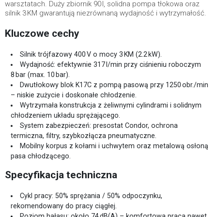
warsztatach. Duży zbiornik 90 l, solidna pompa tłokowa oraz
silnik 3 KM gwarantują niezrównaną wydajność i wytrzymałość.
Kluczowe cechy
Silnik trójfazowy 400 V o mocy 3 KM (2.2 kW).
Wydajność: efektywnie 317 l/min przy ciśnieniu roboczym
8 bar (max. 10 bar).
Dwutłokowy blok K17C z pompą pasową przy 1250 obr./min
– niskie zużycie i doskonałe chłodzenie.
Wytrzymała konstrukcja z żeliwnymi cylindrami i solidnym
chłodzeniem układu sprężającego.
System zabezpieczeń: presostat Condor, ochrona
termiczna, filtry, szybkozłącza pneumatyczne.
Mobilny korpus z kołami i uchwytem oraz metalową osłoną
pasa chłodzącego.
Specyfikacja techniczna
Cykl pracy: 50% sprężania / 50% odpoczynku,
rekomendowany do pracy ciągłej.
Poziom hałasu: około 74 dB(A) – komfortowa praca nawet