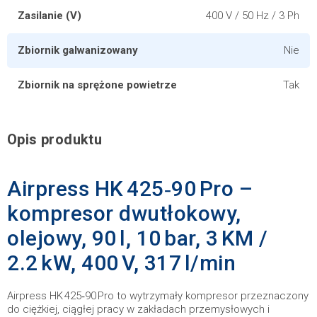
Zasilanie (V)
400 V / 50 Hz / 3 Ph
Zbiornik galwanizowany
Nie
Zbiornik na sprężone powietrze
Tak
Opis produktu
Airpress HK 425‑90 Pro –
kompresor dwutłokowy,
olejowy, 90 l, 10 bar, 3 KM /
2.2 kW, 400 V, 317 l/min
Airpress HK 425‑90 Pro to wytrzymały kompresor przeznaczony
do ciężkiej, ciągłej pracy w zakładach przemysłowych i