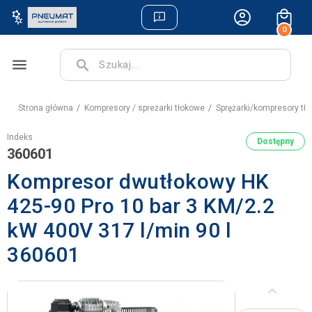
0
menu
search
Strona główna
Kompresory / spreżarki tłokowe
Sprężarki/kompresory tł
Indeks
Dostępny
360601
Kompresor dwutłokowy HK
425-90 Pro 10 bar 3 KM/2.2
kW 400V 317 l/min 90 l
360601
keyboard_arrow_left