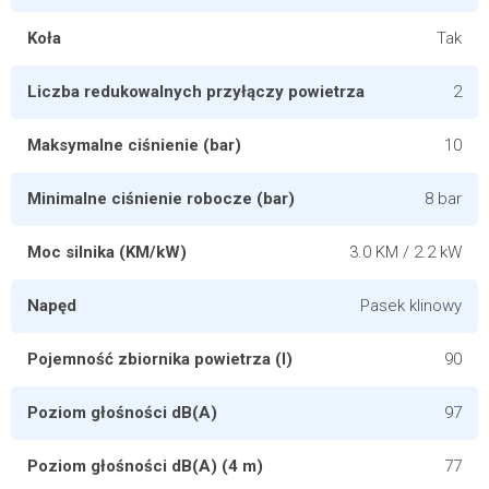
Koła
Tak
Liczba redukowalnych przyłączy powietrza
2
Maksymalne ciśnienie (bar)
10
Minimalne ciśnienie robocze (bar)
8 bar
Moc silnika (KM/kW)
3.0 KM / 2.2 kW
Napęd
Pasek klinowy
Pojemność zbiornika powietrza (l)
90
Poziom głośności dB(A)
97
Poziom głośności dB(A) (4 m)
77