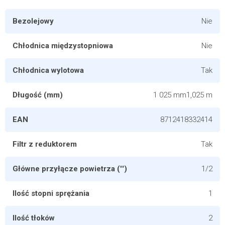
Bezolejowy
Nie
Chłodnica międzystopniowa
Nie
Chłodnica wylotowa
Tak
Długość (mm)
1 025 mm1,025 m
EAN
8712418332414
Filtr z reduktorem
Tak
Główne przyłącze powietrza ('')
1/2
Ilość stopni sprężania
1
Ilość tłoków
2