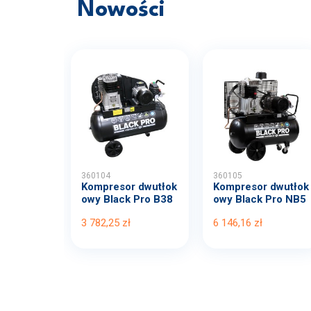
Nowości
360104
360105
Kompresor dwutłok
Kompresor dwutłok
owy Black Pro B38
owy Black Pro NB5
00B...
11...
3 782,25 zł
6 146,16 zł