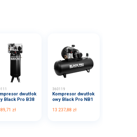
0111
360119
mpresor dwutłok
Kompresor dwutłok
y Black Pro B38
owy Black Pro NB1
B...
0 1...
389,71 zł
13 237,88 zł