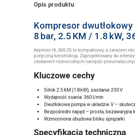
Opis produktu
Kompresor dwutłokowy A
8 bar, 2.5 KM / 1.8 kW, 3
Airpress HL 360‑25 to kompaktowy, a zarazem nie
poręczną konstrukcją. Zaprojektowany do intensy
zasilaniem różnorodnych narzędzi pneumatycznych
Kluczowe cechy
Silnik 2.5 KM (1.8 kW), zasilanie 230 V
Wydajność ssania: 360 l/min
Dwutłokowa pompa w układzie V – skutecz
Bezpośredni napęd – prosta, bezawaryjna k
Wzmocniona obudowa bloku sprężarki
Specyfikacja techniczna