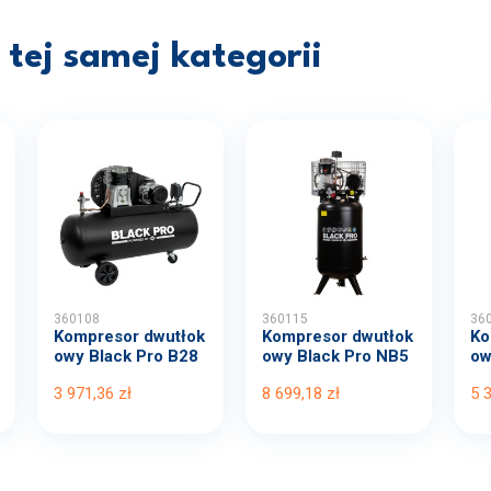
tej samej kategorii
360108
360115
36
Kompresor dwutłok
Kompresor dwutłok
Ko
owy Black Pro B28
owy Black Pro NB5
ow
00B...
11...
00
3 971,36 zł
8 699,18 zł
5 