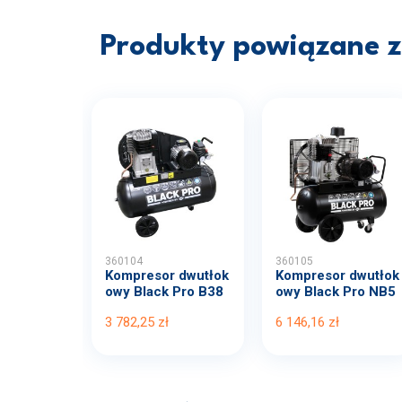
Produkty powiązane z 
360104
360105
Kompresor dwutłok
Kompresor dwutłok
owy Black Pro B38
owy Black Pro NB5
00B...
11...
3 782,25 zł
6 146,16 zł