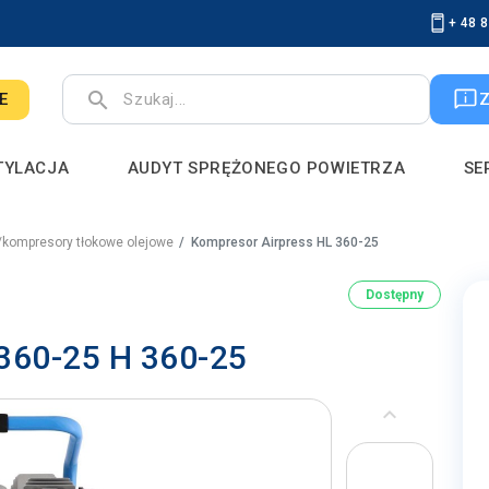
+ 48 
search
E
TYLACJA
AUDYT SPRĘŻONEGO POWIETRZA
SE
i/kompresory tłokowe olejowe
Kompresor Airpress HL 360-25
Dostępny
360-25 H 360-25
keyboard_arrow_left
Poprzedni