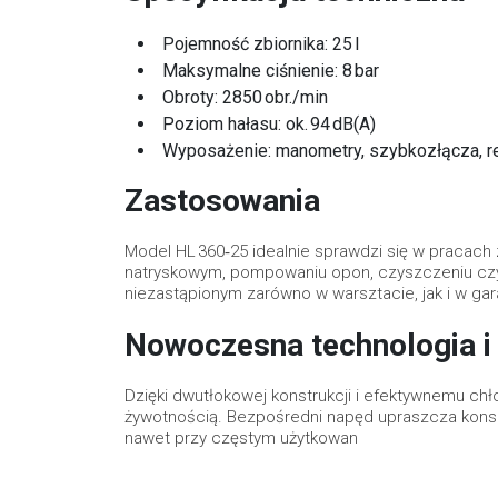
Pojemność zbiornika: 25 l
Maksymalne ciśnienie: 8 bar
Obroty: 2850 obr./min
Poziom hałasu: ok. 94 dB(A)
Wyposażenie: manometry, szybkozłącza, re
Zastosowania
Model HL 360‑25 idealnie sprawdzi się w pracach
natryskowym, pompowaniu opon, czyszczeniu czy 
niezastąpionym zarówno w warsztacie, jak i w gar
Nowoczesna technologia i 
Dzięki dwutłokowej konstrukcji i efektywnemu chło
żywotnością. Bezpośredni napęd upraszcza konse
nawet przy częstym użytkowan