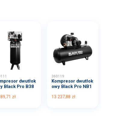
0111
360119
mpresor dwutłok
Kompresor dwutłok
y Black Pro B38
owy Black Pro NB1
B...
0 1...
389,71 zł
13 237,88 zł