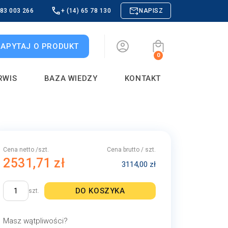
883 003 266
+ (14) 65 78 130
NAPISZ
ZAPYTAJ O PRODUKT
0
RWIS
BAZA WIEDZY
KONTAKT
Cena netto /szt.
Cena brutto / szt.
2531,71 zł
3114,00 zł
DO KOSZYKA
szt.
Masz wątpliwości?