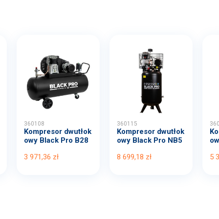
360108
360115
36
Kompresor dwutłok
Kompresor dwutłok
Ko
owy Black Pro B28
owy Black Pro NB5
ow
00B...
11...
00
3 971,36 zł
8 699,18 zł
5 