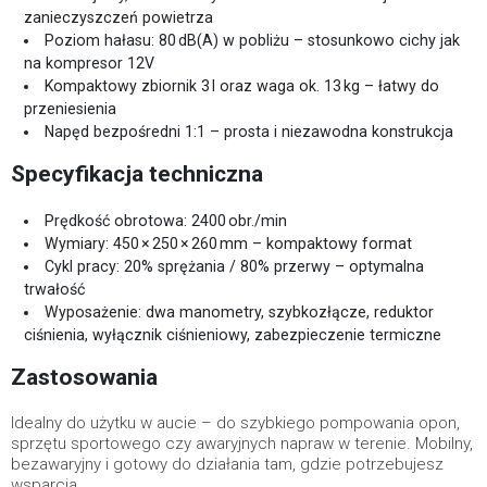
zanieczyszczeń powietrza
Poziom hałasu: 80 dB(A) w pobliżu – stosunkowo cichy jak
na kompresor 12V
Kompaktowy zbiornik 3 l oraz waga ok. 13 kg – łatwy do
przeniesienia
Napęd bezpośredni 1:1 – prosta i niezawodna konstrukcja
Specyfikacja techniczna
Prędkość obrotowa: 2400 obr./min
Wymiary: 450 × 250 × 260 mm – kompaktowy format
Cykl pracy: 20% sprężania / 80% przerwy – optymalna
trwałość
Wyposażenie: dwa manometry, szybkozłącze, reduktor
ciśnienia, wyłącznik ciśnieniowy, zabezpieczenie termiczne
Zastosowania
Idealny do użytku w aucie – do szybkiego pompowania opon,
sprzętu sportowego czy awaryjnych napraw w terenie. Mobilny,
bezawaryjny i gotowy do działania tam, gdzie potrzebujesz
wsparcia.