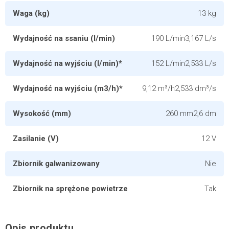
Waga (kg)
13 kg
Wydajność na ssaniu (l/min)
190 L/min3,167 L/s
Wydajność na wyjściu (l/min)*
152 L/min2,533 L/s
Wydajność na wyjściu (m3/h)*
9,12 m³/h2,533 dm³/s
Wysokość (mm)
260 mm2,6 dm
Zasilanie (V)
12 V
Zbiornik galwanizowany
Nie
Zbiornik na sprężone powietrze
Tak
Opis produktu