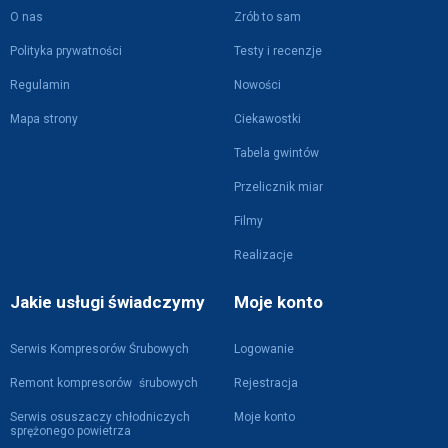
O nas
Zrób to sam
Polityka prywatności
Testy i recenzje
Regulamin
Nowości
Mapa strony
Ciekawostki
Tabela gwintów
Przelicznik miar
Filmy
Realizacje
Jakie usługi świadczymy
Moje konto
Serwis Kompresorów Śrubowych
Logowanie
Remont kompresorów śrubowych
Rejestracja
Serwis osuszaczy chłodniczych
Moje konto
sprężonego powietrza