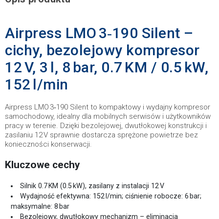
Airpress LMO 3‑190 Silent –
cichy, bezolejowy kompresor
12 V, 3 l, 8 bar, 0.7 KM / 0.5 kW,
152 l/min
Airpress LMO 3‑190 Silent to kompaktowy i wydajny kompresor
samochodowy, idealny dla mobilnych serwisów i użytkowników
pracy w terenie. Dzięki bezolejowej, dwutłokowej konstrukcji i
zasilaniu 12 V sprawnie dostarcza sprężone powietrze bez
konieczności konserwacji.
Kluczowe cechy
Silnik 0.7 KM (0.5 kW), zasilany z instalacji 12 V
Wydajność efektywna: 152 l/min; ciśnienie robocze: 6 bar;
maksymalne: 8 bar
Bezolejowy, dwutłokowy mechanizm – eliminacja