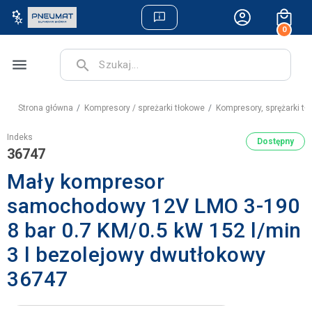
0
menu
search
Strona główna
Kompresory / spreżarki tłokowe
Kompresory, sprężarki t
Indeks
Dostępny
36747
Mały kompresor
samochodowy 12V LMO 3-190
8 bar 0.7 KM/0.5 kW 152 l/min
3 l bezolejowy dwutłokowy
36747