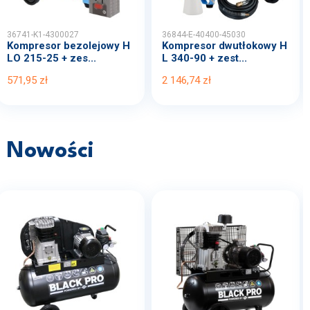
36741-K1-4300027
36844-E-40400-45030
Kompresor bezolejowy H
Kompresor dwutłokowy H
LO 215-25 + zes...
L 340-90 + zest...
571,95 zł
2 146,74 zł
Nowości