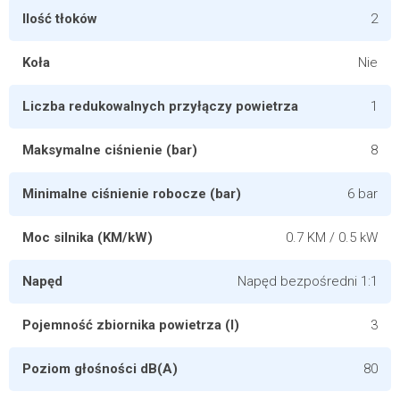
Ilość tłoków
2
Koła
Nie
Liczba redukowalnych przyłączy powietrza
1
Maksymalne ciśnienie (bar)
8
Minimalne ciśnienie robocze (bar)
6 bar
Moc silnika (KM/kW)
0.7 KM / 0.5 kW
Napęd
Napęd bezpośredni 1:1
Pojemność zbiornika powietrza (l)
3
Poziom głośności dB(A)
80