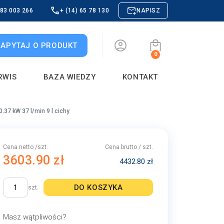
883 003 266
+ (14) 65 78 130
NAPISZ
ZAPYTAJ O PRODUKT
0
RWIS
BAZA WIEDZY
KONTAKT
.37 kW 37 l/min 9 l cichy
Cena netto /szt.
Cena brutto / szt.
3603.90 zł
4432.80 zł
DO KOSZYKA
szt.
Masz wątpliwości?