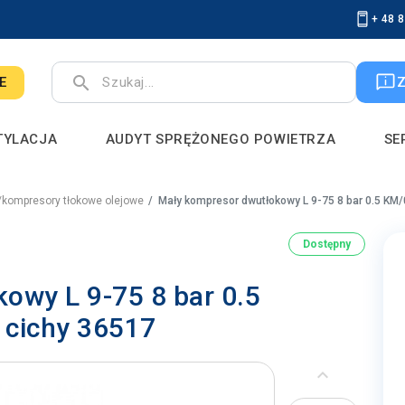
+ 48 
search
E
TYLACJA
AUDYT SPRĘŻONEGO POWIETRZA
SE
i/kompresory tłokowe olejowe
Mały kompresor dwutłokowy L 9-75 8 bar 0.5 KM/0
Dostępny
owy L 9-75 8 bar 0.5
 cichy 36517
keyboard_arrow_left