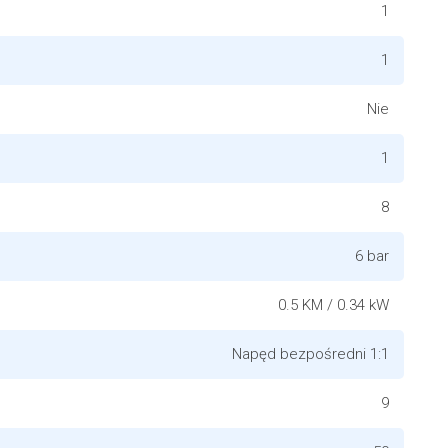
1
1
Nie
1
8
6 bar
0.5 KM / 0.34 kW
Napęd bezpośredni 1:1
9