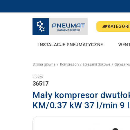
KATEGORI
INSTALACJE PNEUMATYCZNE
WEN
Strona główna
Kompresory / spreżarki tłokowe
Sprężark
Indeks
36517
Mały kompresor dwutłok
KM/0.37 kW 37 l/min 9 l