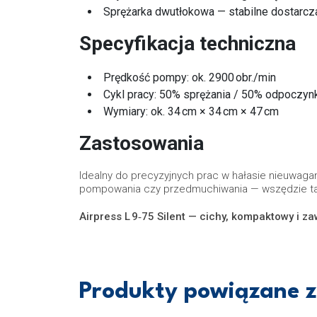
Sprężarka dwutłokowa — stabilne dostarcz
Specyfikacja techniczna
Prędkość pompy: ok. 2900 obr./min
Cykl pracy: 50% sprężania / 50% odpoczyn
Wymiary: ok. 34 cm × 34 cm × 47 cm
Zastosowania
Idealny do precyzyjnych prac w hałasie nieuwagan
pompowania czy przedmuchiwania — wszędzie ta
Airpress L 9‑75 Silent — cichy, kompaktowy i z
Produkty powiązane z 