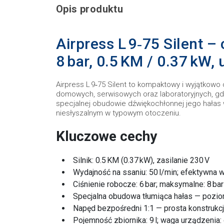
Opis produktu
Airpress L 9‑75 Silent –
8 bar, 0.5 KM / 0.37 kW,
Airpress L 9‑75 Silent to kompaktowy i wyjątkow
domowych, serwisowych oraz laboratoryjnych, gdz
specjalnej obudowie dźwiękochłonnej jego hałas w
niesłyszalnym w typowym otoczeniu.
Kluczowe cechy
Silnik: 0.5 KM (0.37 kW), zasilanie 230 V
Wydajność na ssaniu: 50 l/min; efektywna w
Ciśnienie robocze: 6 bar; maksymalne: 8 bar
Specjalna obudowa tłumiąca hałas — pozio
Napęd bezpośredni 1:1 — prosta konstrukcj
Pojemność zbiornika: 9 l; waga urządzenia: 