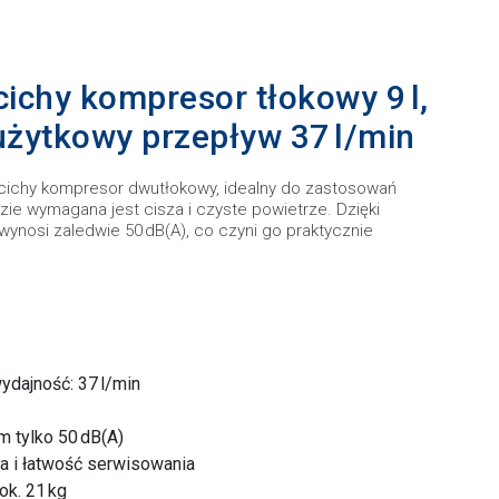
 cichy kompresor tłokowy 9 l,
 użytkowy przepływ 37 l/min
o cichy kompresor dwutłokowy, idealny do zastosowań
ie wymagana jest cisza i czyste powietrze. Dzięki
ynosi zaledwie 50 dB(A), co czyni go praktycznie
ydajność: 37 l/min
m tylko 50 dB(A)
a i łatwość serwisowania
ok. 21 kg