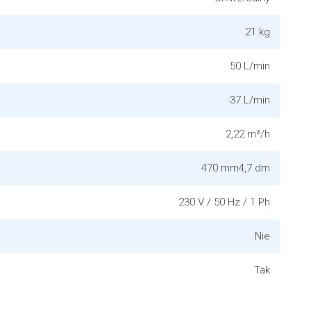
21 kg
50 L/min
37 L/min
2,22 m³/h
470 mm4,7 dm
230 V / 50 Hz / 1 Ph
Nie
Tak