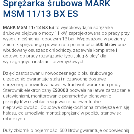
Sprężarka śrubowa MARK
MSM 11/13 BX ES
MARK MSM 11/13 BX ES
to wysokowydajna sprężarka
śrubowa olejowa o mocy 11 kW, zaprojektowana do pracy przy
wysokim ciśnieniu roboczym 13 bar. Wyposażona w poziomy
zbiornik sprężonego powietrza o pojemności
500 litrów
oraz
wbudowany osuszacz chłodniczy, zapewnia kompletne i
gotowe do pracy rozwiązanie typu „plug & play” dla
wymagających instalacji przemysłowych.
Dzięki zastosowaniu nowoczesnego bloku śrubowego
urządzenie gwarantuje stałą i niezawodną dostawę
sprężonego powietrza nawet w trudnych warunkach pracy.
Sterownik elektroniczny
ES3000
pozwala na łatwe zarządzanie
ustawieniami, monitorowanie parametrów, planowanie
przeglądów i szybkie reagowanie na ewentualne
nieprawidłowości. Obudowa dźwiękochłonna zmniejsza emisję
hałasu, co umożliwia montaż sprężarki w pobliżu stanowisk
roboczych.
Duży zbiornik o pojemności 500 litrów gwarantuje odpowiednią