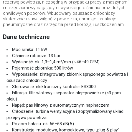
rezerwę powietrza, niezbędną w przypadku pracy z maszynami
i narzędziami wymagającymi wysokiego ciśnienia oraz dużych
chwilowych poborów. Wbudowany osuszacz chłodniczy
skutecznie usuwa wilgoć z powietrza, chroniąc instalacje
pneumatyczne oraz narzędzia przed korozją i uszkodzeniami.
Dane techniczne
Moc silnika: 11 kW
Ciśnienie robocze: 13 bar
Wydajność: ok. 1,3–1,4 m³/min (~46–49 CFM)
Pojemność zbiornika: 500 litrów
Wyposażenie: zintegrowany zbiornik sprężonego powietrza i
osuszacz chłodniczy
Sterowanie: elektroniczny kontroler ES3000
Filtracja: filtr wlotowy i separator olej–powietrze (≤3 ppm
oleju)
Napęd: pas klinowy z automatycznym napinaczem
Chłodzenie: turbina wentylacyjna i zoptymalizowany układ
przepływu powietrza
Poziom hałasu: ok. 66–68 dB(A)
Konstrukcja: modułowa, kompaktowa, typu „plug & play”