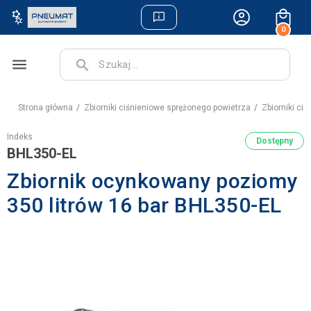
0
menu
search
Strona główna
Zbiorniki ciśnieniowe sprężonego powietrza
Zbiorniki ci
Indeks
Dostępny
BHL350-EL
Zbiornik ocynkowany poziomy
350 litrów 16 bar BHL350-EL