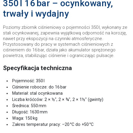
350 l 16 bar – ocynkowany,
trwały i wydajny
Poziomy zbiornik ciśnieniowy o pojemności 350 l, wykonany ze
stali ocynkowanej, zapewnia wyjątkową odporność na korozję,
nawet przy ekspozycji na czynniki atmosferyczne.
Przystosowany do pracy w systemach ciśnieniowych z
ciśnieniem do 16 bar, działa jako akumulator sprężonego
powietrza, stabilizując ciśnienie i ograniczając pulsacje.
Specyfikacja techniczna
Pojemność: 350 l
Ciśnienie robocze: do 16 bar
Materiał: stal ocynkowana
Liczba króćców: 2 × ½″, 2 × ¾″, 2 × 1½″ (gwinty)
Średnica: 550 mm
Długość: 1630 mm
Waga: 150 kg
Zakres temperatur pracy: –20 °C do +50 °C