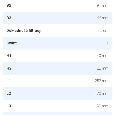
B2
91 mm
B3
66 mm
Dokładność filtracji
5 um
Gwint
1
H1
40 mm
H2
22 mm
L1
252 mm
L2
170 mm
L3
90 mm