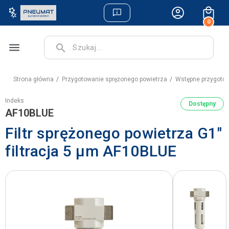
0
menu
search
Strona główna
Przygotowanie sprężonego powietrza
Wstępne przygotow
Indeks
Dostępny
AF10BLUE
Filtr sprężonego powietrza G1"
filtracja 5 µm AF10BLUE