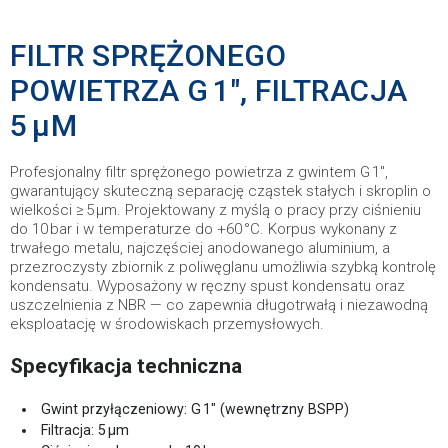
FILTR SPRĘŻONEGO
POWIETRZA G 1″, FILTRACJA
5 µM
Profesjonalny filtr sprężonego powietrza z gwintem G 1″,
gwarantujący skuteczną separację cząstek stałych i skroplin o
wielkości ≥ 5 µm. Projektowany z myślą o pracy przy ciśnieniu
do 10 bar i w temperaturze do +60 °C. Korpus wykonany z
trwałego metalu, najczęściej anodowanego aluminium, a
przezroczysty zbiornik z poliwęglanu umożliwia szybką kontrolę
kondensatu. Wyposażony w ręczny spust kondensatu oraz
uszczelnienia z NBR — co zapewnia długotrwałą i niezawodną
eksploatację w środowiskach przemysłowych.
Specyfikacja techniczna
Gwint przyłączeniowy: G 1″ (wewnętrzny BSPP)
Filtracja: 5 µm