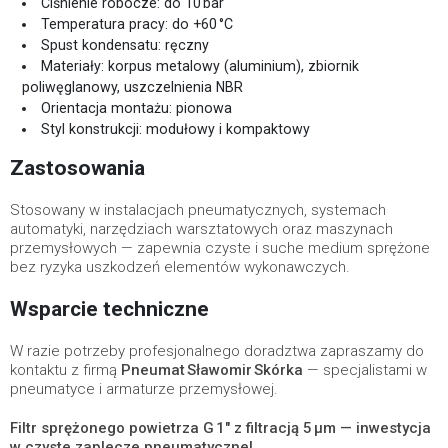
Ciśnienie robocze: do 10 bar
Temperatura pracy: do +60 °C
Spust kondensatu: ręczny
Materiały: korpus metalowy (aluminium), zbiornik
poliwęglanowy, uszczelnienia NBR
Orientacja montażu: pionowa
Styl konstrukcji: modułowy i kompaktowy
Zastosowania
Stosowany w instalacjach pneumatycznych, systemach
automatyki, narzędziach warsztatowych oraz maszynach
przemysłowych — zapewnia czyste i suche medium sprężone
bez ryzyka uszkodzeń elementów wykonawczych.
Wsparcie techniczne
W razie potrzeby profesjonalnego doradztwa zapraszamy do
kontaktu z firmą
Pneumat Sławomir Skórka
— specjalistami w
pneumatyce i armaturze przemysłowej.
Filtr sprężonego powietrza G 1″ z filtracją 5 µm — inwestycja
w czyste zaplecze pneumatyczne!