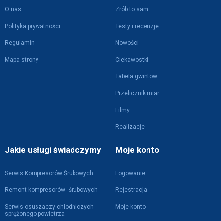
O nas
Zrób to sam
Polityka prywatności
Testy i recenzje
Regulamin
Nowości
Mapa strony
Ciekawostki
Tabela gwintów
Przelicznik miar
Filmy
Realizacje
Jakie usługi świadczymy
Moje konto
Serwis Kompresorów Śrubowych
Logowanie
Remont kompresorów śrubowych
Rejestracja
Serwis osuszaczy chłodniczych
Moje konto
sprężonego powietrza