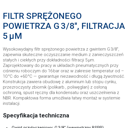
FILTR SPRĘŻONEGO
POWIETRZA G 3/8″, FILTRACJA
5 µM
Wysokowydajny filtr sprężonego powietrza z gwintem G 3/8″,
zapewnia skuteczne oczyszczanie medium z zanieczyszczeń
stałych i ciekłych przy dokładności filtracji 5 µm.
Zaprojektowany do pracy w układach pneumatycznych przy
ciśnieniu roboczym do 16 bar oraz w zakresie temperatur od –
10 °C do +60 °C — gwarantuje niezawodność i długą żywotność.
Konstrukcja zawiera obudowę z aluminium lub stopu cynku,
przezroczysty zbiornik (polikarb., poliwęglan) z osłoną
ochronną, spust ręczny dla kondensatu oraz uszczelnienia z
NBR. Kompaktowa forma umożliwia łatwy montaż w systemie
instalacji.
Specyfikacja techniczna
Gwint przyłączeniowy: G 3/8″ (wewnętrzny BSPP)