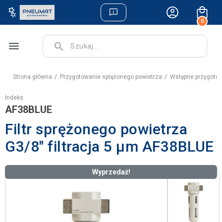
0
menu
search
Strona główna
Przygotowanie sprężonego powietrza
Wstępne przygotow
Indeks
AF38BLUE
Filtr sprężonego powietrza
G3/8" filtracja 5 µm AF38BLUE
Wyprzedaż!