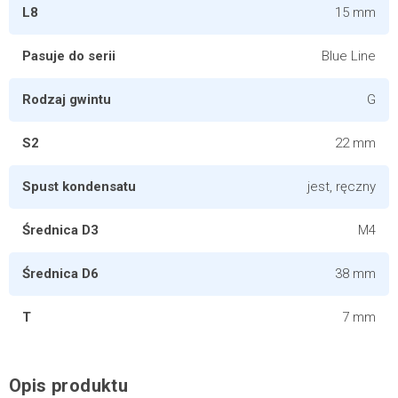
L8
15 mm
Pasuje do serii
Blue Line
Rodzaj gwintu
G
S2
22 mm
Spust kondensatu
jest, ręczny
Średnica D3
M4
Średnica D6
38 mm
T
7 mm
Opis produktu