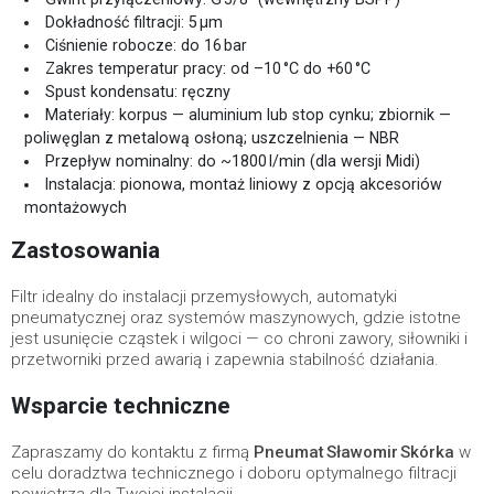
Dokładność filtracji: 5 µm
Ciśnienie robocze: do 16 bar
Zakres temperatur pracy: od –10 °C do +60 °C
Spust kondensatu: ręczny
Materiały: korpus — aluminium lub stop cynku; zbiornik —
poliwęglan z metalową osłoną; uszczelnienia — NBR
Przepływ nominalny: do ~1800 l/min (dla wersji Midi)
Instalacja: pionowa, montaż liniowy z opcją akcesoriów
montażowych
Zastosowania
Filtr idealny do instalacji przemysłowych, automatyki
pneumatycznej oraz systemów maszynowych, gdzie istotne
jest usunięcie cząstek i wilgoci — co chroni zawory, siłowniki i
przetworniki przed awarią i zapewnia stabilność działania.
Wsparcie techniczne
Zapraszamy do kontaktu z firmą
Pneumat Sławomir Skórka
w
celu doradztwa technicznego i doboru optymalnego filtracji