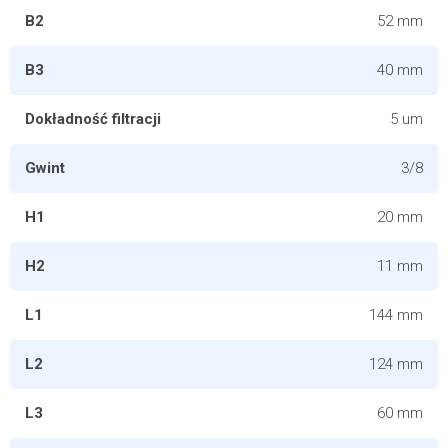
B2
52 mm
B3
40 mm
Dokładność filtracji
5 um
Gwint
3/8
H1
20 mm
H2
11 mm
L1
144 mm
L2
124 mm
L3
60 mm