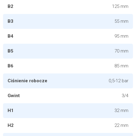
B2
125 mm
B3
55 mm
B4
95 mm
B5
70 mm
B6
85 mm
Ciśnienie robocze
0,5-12 bar
Gwint
3/4
H1
32 mm
H2
22 mm