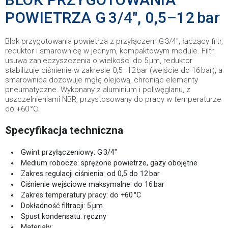
POWIETRZA G 3/4″, 0,5–12 bar
Blok przygotowania powietrza z przyłączem G 3/4″, łączący filtr,
reduktor i smarownicę w jednym, kompaktowym module. Filtr
usuwa zanieczyszczenia o wielkości do 5 μm, reduktor
stabilizuje ciśnienie w zakresie 0,5–12 bar (wejście do 16 bar), a
smarownica dozowuje mgłę olejową, chroniąc elementy
pneumatyczne. Wykonany z aluminium i poliwęglanu, z
uszczelnieniami NBR, przystosowany do pracy w temperaturze
do +60 °C.
Specyfikacja techniczna
Gwint przyłączeniowy: G 3/4″
Medium robocze: sprężone powietrze, gazy obojętne
Zakres regulacji ciśnienia: od 0,5 do 12 bar
Ciśnienie wejściowe maksymalne: do 16 bar
Zakres temperatury pracy: do +60 °C
Dokładność filtracji: 5 μm
Spust kondensatu: ręczny
Materiały: