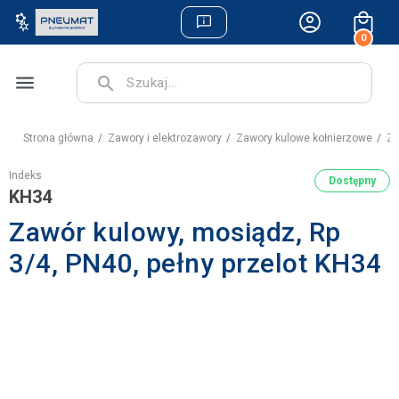
0
menu
search
Strona główna
Zawory i elektrozawory
Zawory kulowe kołnierzowe
Za
Indeks
Dostępny
KH34
Zawór kulowy, mosiądz, Rp
3/4, PN40, pełny przelot KH34