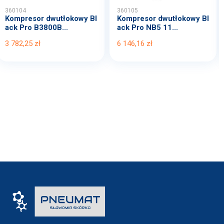
360104
360105
Kompresor dwutłokowy Bl
Kompresor dwutłokowy Bl
ack Pro B3800B...
ack Pro NB5 11...
3 782,25 zł
6 146,16 zł