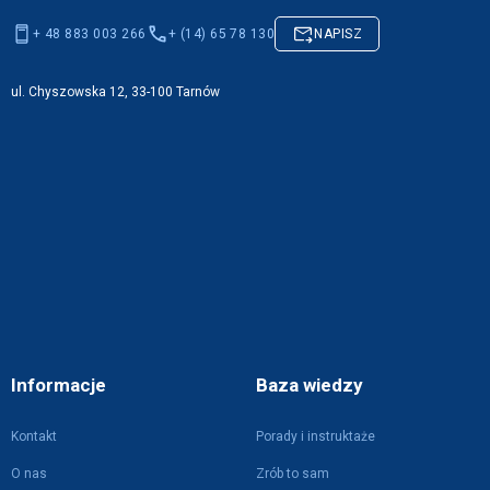
+ 48 883 003 266
+ (14) 65 78 130
NAPISZ
ul. Chyszowska 12, 33-100 Tarnów
Informacje
Baza wiedzy
Kontakt
Porady i instruktaże
O nas
Zrób to sam