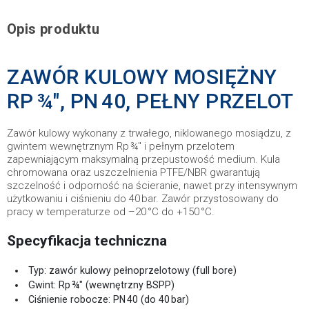
Opis produktu
ZAWÓR KULOWY MOSIĘŻNY
RP ¾″, PN 40, PEŁNY PRZELOT
Zawór kulowy wykonany z trwałego, niklowanego mosiądzu, z
gwintem wewnętrznym Rp ¾″ i pełnym przelotem
zapewniającym maksymalną przepustowość medium. Kula
chromowana oraz uszczelnienia PTFE/NBR gwarantują
szczelność i odporność na ścieranie, nawet przy intensywnym
użytkowaniu i ciśnieniu do 40 bar. Zawór przystosowany do
pracy w temperaturze od –20 °C do +150 °C.
Specyfikacja techniczna
Typ: zawór kulowy pełnoprzelotowy (full bore)
Gwint: Rp ¾″ (wewnętrzny BSPP)
Ciśnienie robocze: PN 40 (do 40 bar)