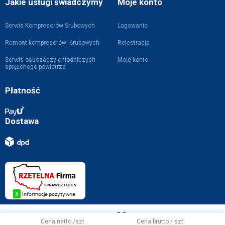
Jakie usługi świadczymy
Moje konto
Serwis Kompresorów Śrubowych
Logowanie
Remont kompresorów śrubowych
Rejestracja
Serwis osuszaczy chłodniczych
Moje konto
sprężonego powietrza
Płatność
Dostawa
Projekt i wykonanie z
przez
WebVIST
Cena netto /szt.
Cena brutto / szt.