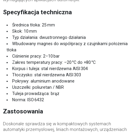
Specyfikacja techniczna
Średnica tłoka: 25 mm
Skok: 10 mm
Typ działania: dwustronnego działania
Wbudowany magnes do współpracy z czujnikami położenia
tłoka
Ciśnienie pracy: 2–10 bar
Zakres temperatury pracy: –20 °C do +80 °C
Korpus i tuleja: stal nierdzewna AISI 304
Tłoczysko: stal nierdzewna AISI 303
Pokrywy: aluminium anodowane
Uszczelki: poliuretan / NBR
Tuleja prowadząca: brąz
Norma: ISO 6432
Zastosowania
Doskonale sprawdza się w kompaktowych systemach
automatyki przemysłowej, liniach montażowych, urządzeniach