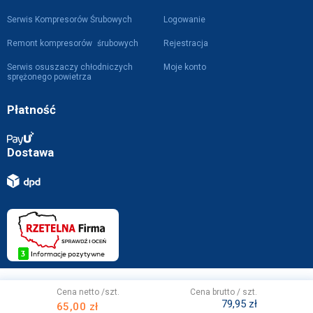
Serwis Kompresorów Śrubowych
Logowanie
Remont kompresorów śrubowych
Rejestracja
Serwis osuszaczy chłodniczych
Moje konto
sprężonego powietrza
Płatność
Dostawa
Projekt i wykonanie z
przez
WebVIST
Cena netto /szt.
Cena brutto / szt.
79,95 zł
65,00 zł