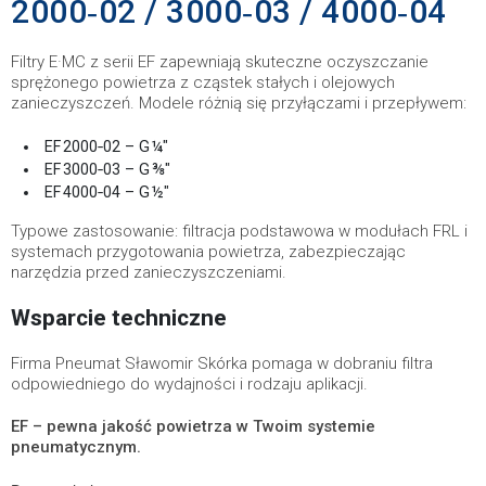
2000‑02 / 3000‑03 / 4000‑04
Filtry E·MC z serii EF zapewniają skuteczne oczyszczanie
sprężonego powietrza z cząstek stałych i olejowych
zanieczyszczeń. Modele różnią się przyłączami i przepływem:
EF 2000‑02 – G ¼″
EF 3000‑03 – G ⅜″
EF 4000‑04 – G ½″
Typowe zastosowanie: filtracja podstawowa w modułach FRL i
systemach przygotowania powietrza, zabezpieczając
narzędzia przed zanieczyszczeniami.
Wsparcie techniczne
Firma Pneumat Sławomir Skórka pomaga w dobraniu filtra
odpowiedniego do wydajności i rodzaju aplikacji.
EF – pewna jakość powietrza w Twoim systemie
pneumatycznym.