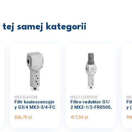
tej samej kategorii
MX3-3/4-FC08
MX2-1/2-FR0500
MX3
Filtr koalescencyjn
Filtro-reduktor G1/
Fi
y G3/4 MX3-3/4-FC
2 MX2-1/2-FR0500,
y 
0...
...
H..
936,79 zł
417,54 zł
93