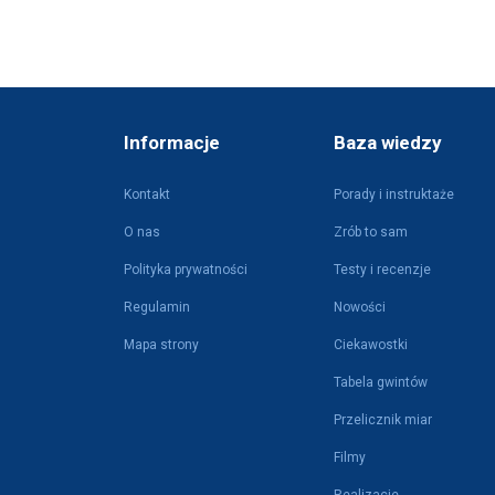
Informacje
Baza wiedzy
Kontakt
Porady i instruktaże
O nas
Zrób to sam
Polityka prywatności
Testy i recenzje
Regulamin
Nowości
Mapa strony
Ciekawostki
Tabela gwintów
Przelicznik miar
Filmy
Realizacje