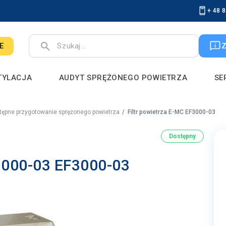
+ 48 
search
E
TYLACJA
AUDYT SPRĘŻONEGO POWIETRZA
SE
ępne przygotowanie sprężonego powietrza
Filtr powietrza E-MC EF3000-03
Dostępny
F3000-03 EF3000-03