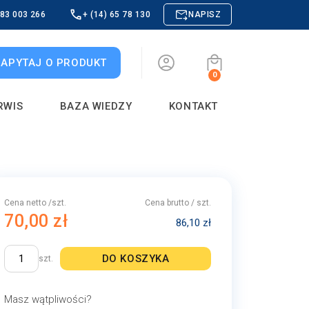
883 003 266
+ (14) 65 78 130
NAPISZ
ZAPYTAJ O PRODUKT
0
RWIS
BAZA WIEDZY
KONTAKT
Cena netto /szt.
Cena brutto / szt.
70,00 zł
86,10 zł
DO KOSZYKA
szt.
Masz wątpliwości?