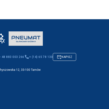
+ 48 883 003 266
+ (14) 65 78 130
NAPISZ
Chyszowska 12, 33-100 Tarnów