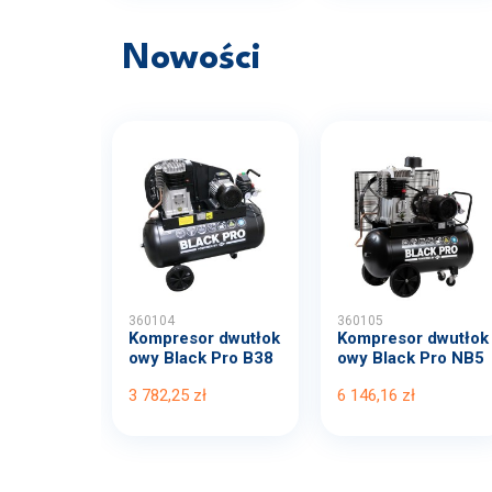
Nowości
360104
360105
Kompresor dwutłok
Kompresor dwutłok
owy Black Pro B38
owy Black Pro NB5
00B...
11...
3 782,25 zł
6 146,16 zł