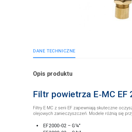
DANE TECHNICZNE
Opis produktu
Filtr powietrza E‑MC EF
Filtry E·MC z serii EF zapewniają skuteczne oczy
olejowych zanieczyszczeń. Modele różnią się prz
EF 2000‑02 – G ¼″