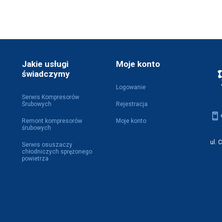
Jakie usługi
Moje konto
świadczymy
Logowanie
Serwis Kompresorów
Śrubowych
Rejestracja
Remont kompresorów
Moje konto
śrubowych
ul. 
Serwis osuszaczy
chłodniczych sprężonego
powietrza