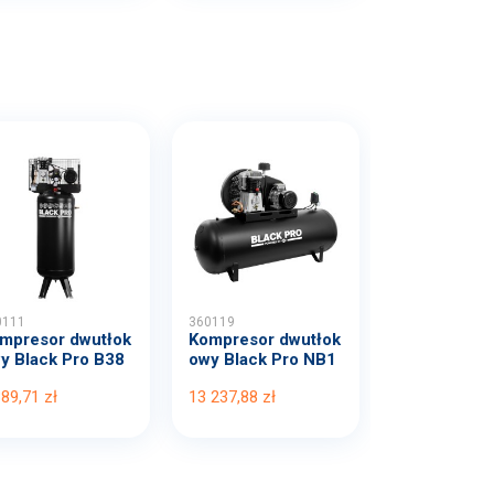
0111
360119
mpresor dwutłok
Kompresor dwutłok
y Black Pro B38
owy Black Pro NB1
B...
0 1...
389,71 zł
13 237,88 zł