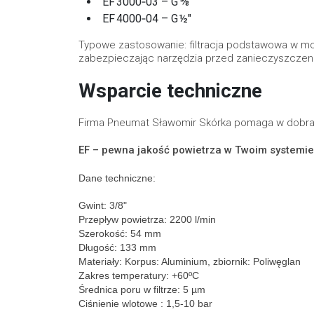
EF 3000‑03 – G ⅜″
EF 4000‑04 – G ½″
Typowe zastosowanie: filtracja podstawowa w mo
zabezpieczając narzędzia przed zanieczyszczen
Wsparcie techniczne
Firma Pneumat Sławomir Skórka pomaga w dobraniu
EF – pewna jakość powietrza w Twoim systemi
Dane techniczne:
Gwint: 3/8"
Przepływ powietrza: 2200 l/min
Szerokość: 54 mm
Długość: 133 mm
Materiały: Korpus: Aluminium, zbiornik: Poliwęglan
Zakres temperatury: +60ºC
Średnica poru w filtrze: 5 µm
Ciśnienie wlotowe : 1,5-10 bar