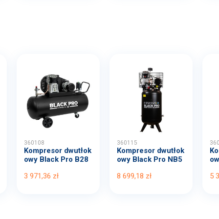
360108
360115
36
Kompresor dwutłok
Kompresor dwutłok
Ko
owy Black Pro B28
owy Black Pro NB5
ow
00B...
11...
00
3 971,36 zł
8 699,18 zł
5 