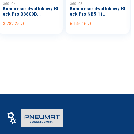
360104
360105
Kompresor dwutłokowy Bl
Kompresor dwutłokowy Bl
ack Pro B3800B...
ack Pro NB5 11...
3 782,25 zł
6 146,16 zł