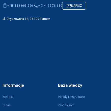
+ 48 883 003 266
+ (14) 65 78 130
NAPISZ
ul. Chyszowska 12, 33-100 Tarnów
Informacje
Baza wiedzy
Kontakt
Porady i instruktaże
O nas
Zrób to sam